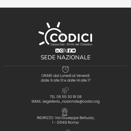
(opens in a new tab)
(opens in a new tab)
(opens in a new tab)
(opens in a new tab)
(opens in a new tab)
SEDE NAZIONALE
ORARI: dal Lunedì al Venerdì
dalle 9 alle 13 e dalle 14 alle 17
TEL: 06 55 30 18 08
EMAIL:
segreteria_nazionale@codici.org
INDIRIZZO: Via Giuseppe Belluzzo,
1 - 00149 Roma