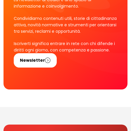
informazione e coinvolgimento.
Condividiamo contenuti utili, storie di cittadinanza
attiva, novità normative e strumenti per orientarsi
tra servizi, reclami e opportunità.
Iscriverti significa entrare in rete con chi difende i
diritti ogni giorno, con competenza e passione.
Newsletter