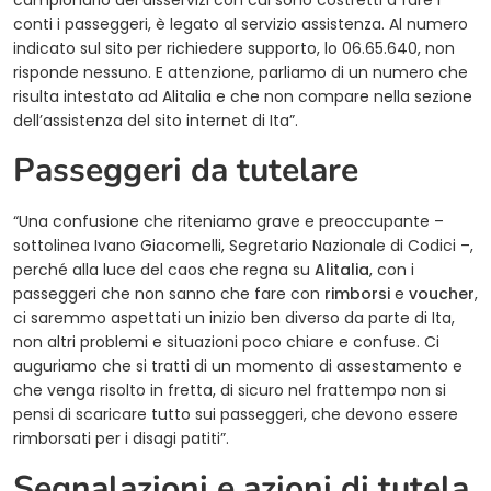
campionario dei disservizi con cui sono costretti a fare i
conti i passeggeri, è legato al servizio assistenza. Al numero
indicato sul sito per richiedere supporto, lo 06.65.640, non
risponde nessuno. E attenzione, parliamo di un numero che
risulta intestato ad Alitalia e che non compare nella sezione
dell’assistenza del sito internet di Ita”.
Passeggeri da tutelare
“Una confusione che riteniamo grave e preoccupante –
sottolinea Ivano Giacomelli, Segretario Nazionale di Codici –,
perché alla luce del caos che regna su
Alitalia
, con i
passeggeri che non sanno che fare con
rimborsi
e
voucher
,
ci saremmo aspettati un inizio ben diverso da parte di Ita,
non altri problemi e situazioni poco chiare e confuse. Ci
auguriamo che si tratti di un momento di assestamento e
che venga risolto in fretta, di sicuro nel frattempo non si
pensi di scaricare tutto sui passeggeri, che devono essere
rimborsati per i disagi patiti”.
Segnalazioni e azioni di tutela