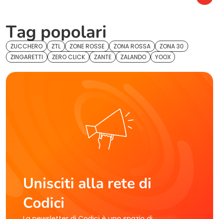
Tag popolari
ZUCCHERO
ZTL
ZONE ROSSE
ZONA ROSSA
ZONA 30
ZINGARETTI
ZERO CLICK
ZANTE
ZALANDO
YOOX
Unisciti alla rete di
Codici
La newsletter di Codici è uno spazio di