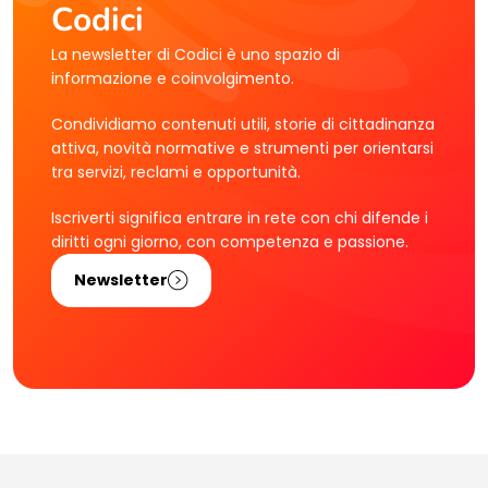
Codici
La newsletter di Codici è uno spazio di
informazione e coinvolgimento.
Condividiamo contenuti utili, storie di cittadinanza
attiva, novità normative e strumenti per orientarsi
tra servizi, reclami e opportunità.
Iscriverti significa entrare in rete con chi difende i
diritti ogni giorno, con competenza e passione.
Newsletter