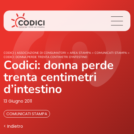
Chi Siamo
CODICI | ASSOCIAZIONE DI CONSUMATORI
>
AREA STAMPA
>
COMUNICATI STAMPA
>
CODICI: DONNA PERDE TRENTA CENTIMETRI D’INTESTINO
Codici: donna perde
Cosa Facciamo
trenta centimetri
Area Stampa
d’intestino
Contatti
13 Giugno 2011
COMUNICATI STAMPA
Login
< Indietro