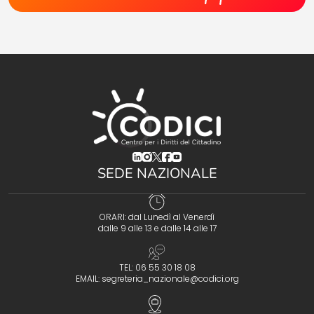
(opens in a new tab)
(opens in a new tab)
(opens in a new tab)
(opens in a new tab)
(opens in a new tab)
SEDE NAZIONALE
ORARI: dal Lunedì al Venerdì
dalle 9 alle 13 e dalle 14 alle 17
TEL: 06 55 30 18 08
EMAIL:
segreteria_nazionale@codici.org