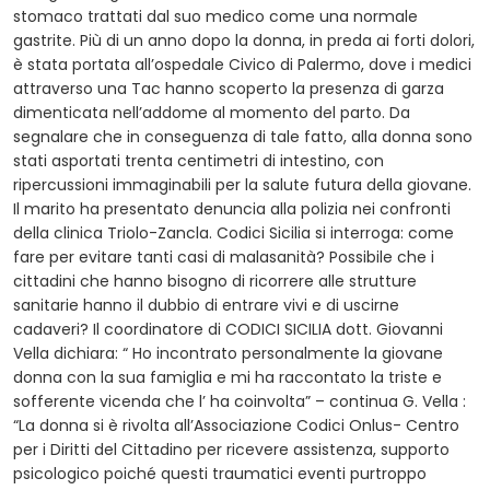
stomaco trattati dal suo medico come una normale
gastrite. Più di un anno dopo la donna, in preda ai forti dolori,
è stata portata all’ospedale Civico di Palermo, dove i medici
attraverso una Tac hanno scoperto la presenza di garza
dimenticata nell’addome al momento del parto. Da
segnalare che in conseguenza di tale fatto, alla donna sono
stati asportati trenta centimetri di intestino, con
ripercussioni immaginabili per la salute futura della giovane.
Il marito ha presentato denuncia alla polizia nei confronti
della clinica Triolo-Zancla. Codici Sicilia si interroga: come
fare per evitare tanti casi di malasanità? Possibile che i
cittadini che hanno bisogno di ricorrere alle strutture
sanitarie hanno il dubbio di entrare vivi e di uscirne
cadaveri? Il coordinatore di CODICI SICILIA dott. Giovanni
Vella dichiara: “ Ho incontrato personalmente la giovane
donna con la sua famiglia e mi ha raccontato la triste e
sofferente vicenda che l’ ha coinvolta” – continua G. Vella :
“La donna si è rivolta all’Associazione Codici Onlus- Centro
per i Diritti del Cittadino per ricevere assistenza, supporto
psicologico poiché questi traumatici eventi purtroppo