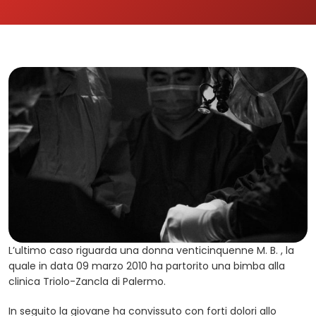
L’ultimo caso riguarda una donna venticinquenne M. B. , la
quale in data 09 marzo 2010 ha partorito una bimba alla
clinica Triolo-Zancla di Palermo.
In seguito la giovane ha convissuto con forti dolori allo