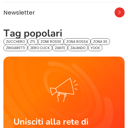
Newsletter
Tag popolari
ZUCCHERO
ZTL
ZONE ROSSE
ZONA ROSSA
ZONA 30
ZINGARETTI
ZERO CLICK
ZANTE
ZALANDO
YOOX
Unisciti alla rete di