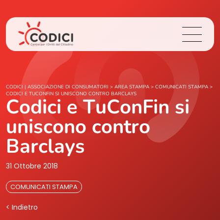
Chi Siamo
CODICI | ASSOCIAZIONE DI CONSUMATORI
>
AREA STAMPA
>
COMUNICATI STAMPA
>
CODICI E TUCONFIN SI UNISCONO CONTRO BARCLAYS
Codici e TuConFin si
Cosa Facciamo
uniscono contro
Area Stampa
Barclays
Contatti
31 Ottobre 2018
COMUNICATI STAMPA
Login
< Indietro