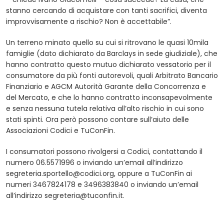
stanno cercando di acquistare con tanti sacrifici, diventa
improvvisamente a rischio? Non è accettabile”.
Un terreno minato quello su cui si ritrovano le quasi 10mila
famiglie (dato dichiarato da Barclays in sede giudiziale), che
hanno contratto questo mutuo dichiarato vessatorio per il
consumatore da più fonti autorevoli, quali Arbitrato Bancario
Finanziario e AGCM Autorità Garante della Concorrenza e
del Mercato, e che lo hanno contratto inconsapevolmente
e senza nessuna tutela relativa all’alto rischio in cui sono
stati spinti. Ora però possono contare sull’aiuto delle
Associazioni Codici e TuConFin.
I consumatori possono rivolgersi a Codici, contattando il
numero 06.5571996 o inviando un’email all’indirizzo
segreteria.sportello@codici.org
, oppure a TuConFin ai
numeri 3467824178 e 3496383840 o inviando un’email
all’indirizzo
segreteria@tuconfin.it
.