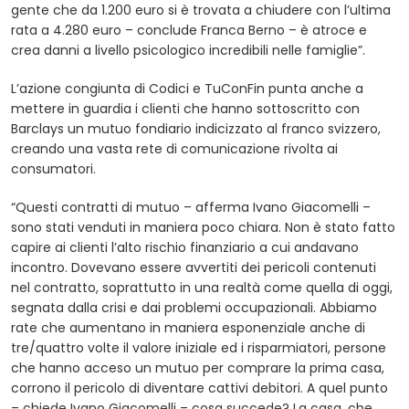
gente che da 1.200 euro si è trovata a chiudere con l’ultima
rata a 4.280 euro – conclude Franca Berno – è atroce e
crea danni a livello psicologico incredibili nelle famiglie”.
L’azione congiunta di Codici e TuConFin punta anche a
mettere in guardia i clienti che hanno sottoscritto con
Barclays un mutuo fondiario indicizzato al franco svizzero,
creando una vasta rete di comunicazione rivolta ai
consumatori.
“Questi contratti di mutuo – afferma Ivano Giacomelli –
sono stati venduti in maniera poco chiara. Non è stato fatto
capire ai clienti l’alto rischio finanziario a cui andavano
incontro. Dovevano essere avvertiti dei pericoli contenuti
nel contratto, soprattutto in una realtà come quella di oggi,
segnata dalla crisi e dai problemi occupazionali. Abbiamo
rate che aumentano in maniera esponenziale anche di
tre/quattro volte il valore iniziale ed i risparmiatori, persone
che hanno acceso un mutuo per comprare la prima casa,
corrono il pericolo di diventare cattivi debitori. A quel punto
– chiede Ivano Giacomelli – cosa succede? La casa, che