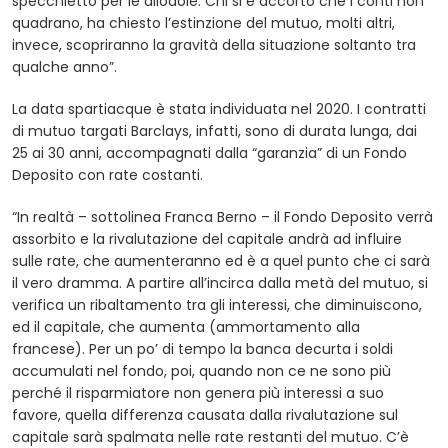
specchietto per le allodole. Chi si è accorto che i conti non
quadrano, ha chiesto l’estinzione del mutuo, molti altri,
invece, scopriranno la gravità della situazione soltanto tra
qualche anno”.
La data spartiacque è stata individuata nel 2020. I contratti
di mutuo targati Barclays, infatti, sono di durata lunga, dai
25 ai 30 anni, accompagnati dalla “garanzia” di un Fondo
Deposito con rate costanti.
“In realtà – sottolinea Franca Berno – il Fondo Deposito verrà
assorbito e la rivalutazione del capitale andrà ad influire
sulle rate, che aumenteranno ed è a quel punto che ci sarà
il vero dramma. A partire all’incirca dalla metà del mutuo, si
verifica un ribaltamento tra gli interessi, che diminuiscono,
ed il capitale, che aumenta (ammortamento alla
francese). Per un po’ di tempo la banca decurta i soldi
accumulati nel fondo, poi, quando non ce ne sono più
perché il risparmiatore non genera più interessi a suo
favore, quella differenza causata dalla rivalutazione sul
capitale sarà spalmata nelle rate restanti del mutuo. C’è