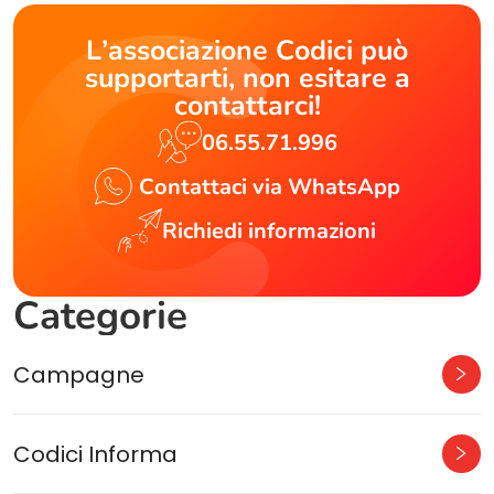
L’associazione Codici può
supportarti, non esitare a
contattarci!
06.55.71.996
Contattaci via WhatsApp
Richiedi informazioni
Categorie
Campagne
Codici Informa