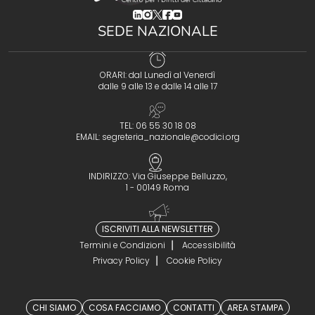
(opens in a new tab)
(opens in a new tab)
(opens in a new tab)
(opens in a new tab)
(opens in a new tab)
SEDE NAZIONALE
ORARI: dal Lunedì al Venerdì
dalle 9 alle 13 e dalle 14 alle 17
TEL: 06 55 30 18 08
EMAIL:
segreteria_nazionale@codici.org
INDIRIZZO: Via Giuseppe Belluzzo,
1 - 00149 Roma
ISCRIVITI ALLA NEWSLETTER
Termini e Condizioni
Accessibilità
Privacy Policy
Cookie Policy
CHI SIAMO
COSA FACCIAMO
CONTATTI
AREA STAMPA