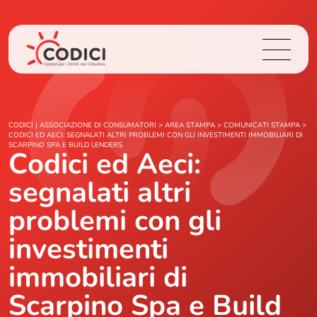
Chi Siamo
CODICI | ASSOCIAZIONE DI CONSUMATORI
>
AREA STAMPA
>
COMUNICATI STAMPA
>
CODICI ED AECI: SEGNALATI ALTRI PROBLEMI CON GLI INVESTIMENTI IMMOBILIARI DI
SCARPINO SPA E BUILD LENDERS
Codici ed Aeci:
Cosa Facciamo
segnalati altri
Area Stampa
problemi con gli
Contatti
investimenti
immobiliari di
Login
Scarpino Spa e Build