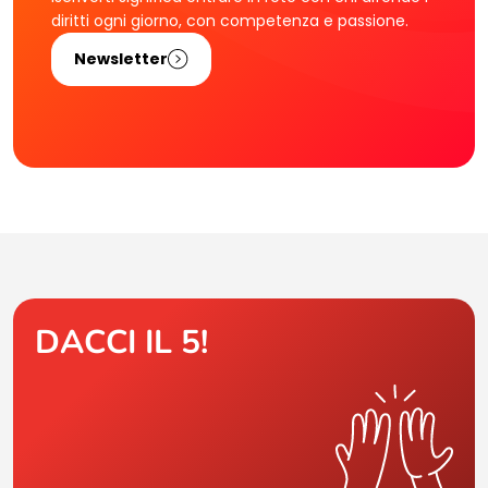
diritti ogni giorno, con competenza e passione.
Newsletter
DACCI IL 5!