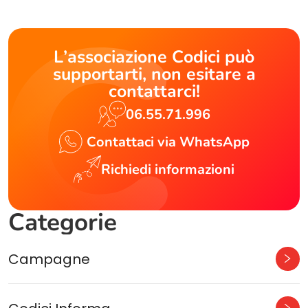
L’associazione Codici può
supportarti, non esitare a
contattarci!
06.55.71.996
Contattaci via WhatsApp
Richiedi informazioni
Categorie
Campagne