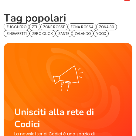
Tag popolari
ZUCCHERO
ZTL
ZONE ROSSE
ZONA ROSSA
ZONA 30
ZINGARETTI
ZERO CLICK
ZANTE
ZALANDO
YOOX
Unisciti alla rete di
Codici
La newsletter di Codici è uno spazio di