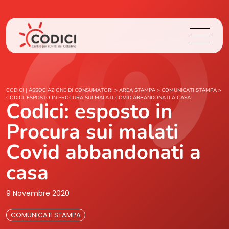
Chi Siamo
CODICI | ASSOCIAZIONE DI CONSUMATORI
>
AREA STAMPA
>
COMUNICATI STAMPA
>
CODICI: ESPOSTO IN PROCURA SUI MALATI COVID ABBANDONATI A CASA
Codici: esposto in
Cosa Facciamo
Procura sui malati
Area Stampa
Covid abbandonati a
casa
Contatti
9 Novembre 2020
Login
COMUNICATI STAMPA