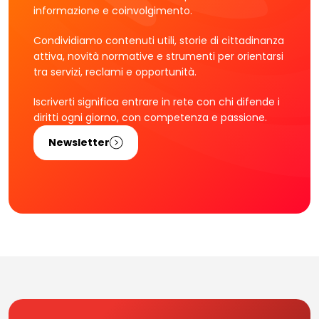
informazione e coinvolgimento.
Condividiamo contenuti utili, storie di cittadinanza
attiva, novità normative e strumenti per orientarsi
tra servizi, reclami e opportunità.
Iscriverti significa entrare in rete con chi difende i
diritti ogni giorno, con competenza e passione.
Newsletter