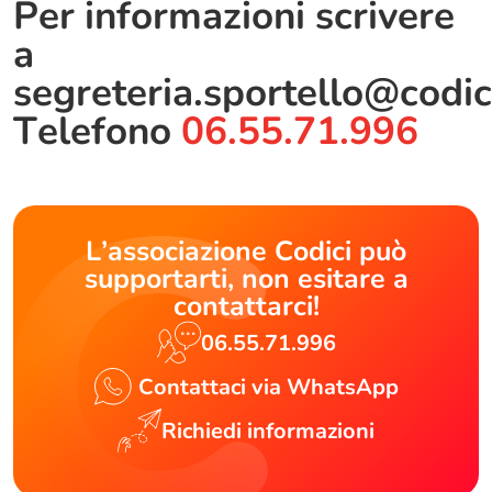
Per informazioni scrivere
a
segreteria.sportello@codic
Telefono
06.55.71.996
L’associazione Codici può
supportarti, non esitare a
contattarci!
06.55.71.996
Contattaci via WhatsApp
Richiedi informazioni