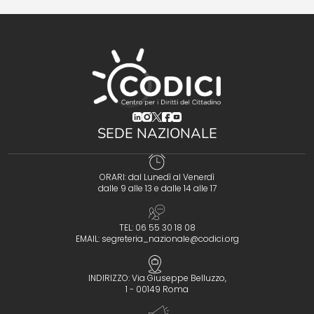
(opens in a new tab)
(opens in a new tab)
(opens in a new tab)
(opens in a new tab)
(opens in a new tab)
SEDE NAZIONALE
ORARI: dal Lunedì al Venerdì
dalle 9 alle 13 e dalle 14 alle 17
TEL: 06 55 30 18 08
EMAIL:
segreteria_nazionale@codici.org
INDIRIZZO: Via Giuseppe Belluzzo,
1 - 00149 Roma