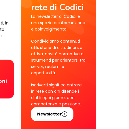
rete di Codici
La newsletter di Codici è
uno spazio di informazione
i, in
e coinvolgimento.
tto
e
Condividiamo contenuti
utili, storie di cittadinanza
attiva, novità normative e
strumenti per orientarsi tra
servizi, reclami e
!
opportunità.
oni
Iscriverti significa entrare
in rete con chi difende i
diritti ogni giorno, con
competenza e passione.
Newsletter