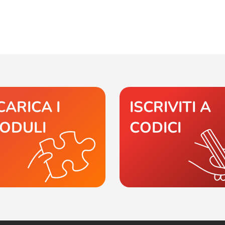
CARICA I
ISCRIVITI A
ODULI
CODICI