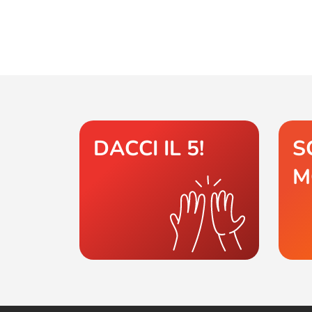
DACCI IL 5!
S
M