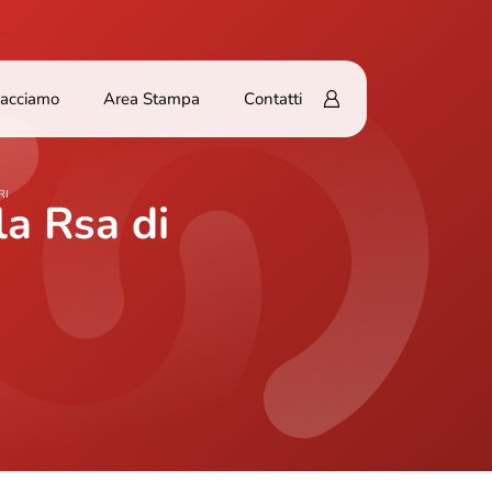
Facciamo
Area Stampa
Contatti
RI
la Rsa di