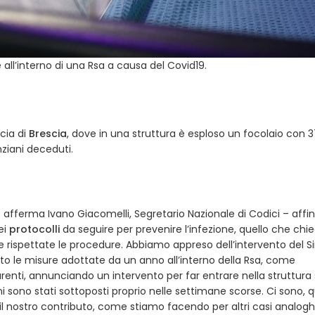
all’interno di una Rsa a causa del Covid19.
ncia di
Brescia
, dove in una struttura è esploso un focolaio con 3
nziani deceduti.
afferma Ivano Giacomelli, Segretario Nazionale di Codici – affi
ei
protocolli
da seguire per prevenire l’infezione, quello che ch
ate rispettate le procedure. Abbiamo appreso dell’intervento del S
dato le misure adottate da un anno all’interno della Rsa, come
 parenti, annunciando un intervento per far entrare nella struttura
ni sono stati sottoposti proprio nelle settimane scorse. Ci sono, q
 il nostro contributo, come stiamo facendo per altri casi analoghi