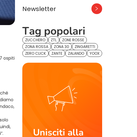
Newsletter
Tag popolari
ZUCCHERO
ZTL
ZONE ROSSE
ZONA ROSSA
ZONA 30
ZINGARETTI
ZERO CLICK
ZANTE
ZALANDO
YOOX
7 ospiti
nché
iediamo
indaco,
 solo
uindi,
Unisciti alla
”.