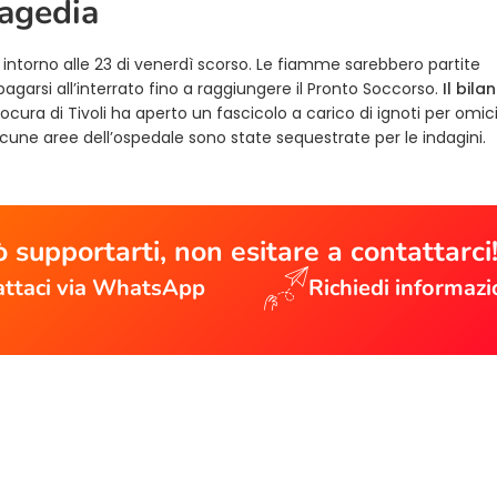
ragedia
o intorno alle 23 di venerdì scorso. Le fiamme sarebbero partite
opagarsi all’interrato fino a raggiungere il Pronto Soccorso.
Il bila
Procura di Tivoli ha aperto un fascicolo a carico di ignoti per omic
une aree dell’ospedale sono state sequestrate per le indagini.
 supportarti, non esitare a contattarci
ttaci via WhatsApp
Richiedi informazi