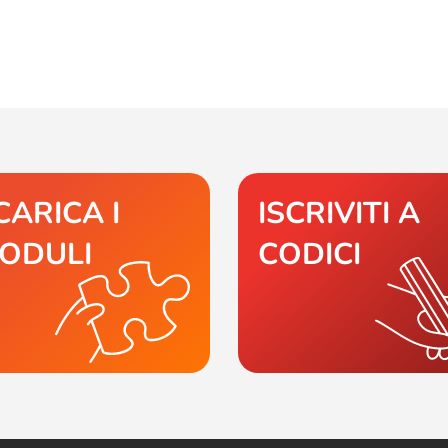
CARICA I
ISCRIVITI A
ODULI
CODICI