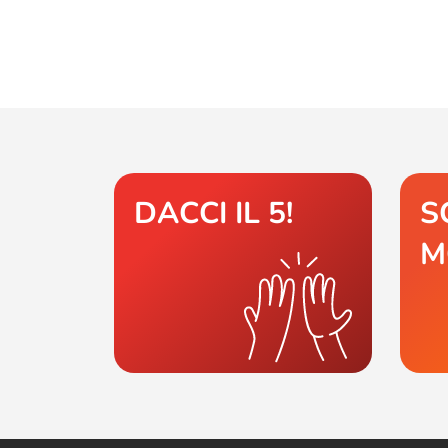
DACCI IL 5!
S
M