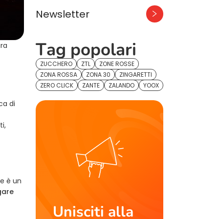
Newsletter
Tag popolari
ura
ZUCCHERO
ZTL
ZONE ROSSE
ZONA ROSSA
ZONA 30
ZINGARETTI
ZERO CLICK
ZANTE
ZALANDO
YOOX
ca di
i,
le è un
gare
Unisciti alla