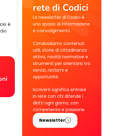
rete di Codici
La newsletter di Codici è
uno spazio di informazione
ncio è
e coinvolgimento.
idio
Condividiamo contenuti
utili, storie di cittadinanza
attiva, novità normative e
strumenti per orientarsi tra
!
servizi, reclami e
opportunità.
oni
Iscriverti significa entrare
in rete con chi difende i
diritti ogni giorno, con
competenza e passione.
Newsletter