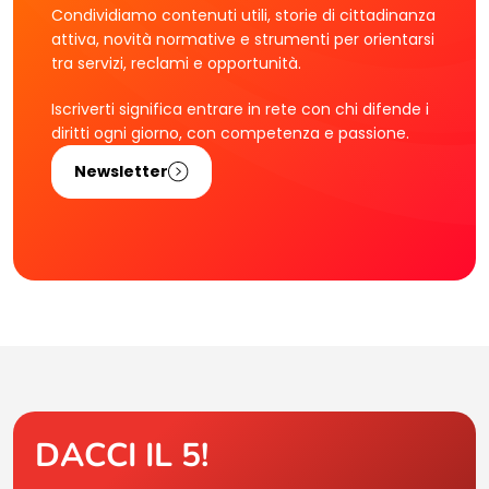
Condividiamo contenuti utili, storie di cittadinanza
attiva, novità normative e strumenti per orientarsi
tra servizi, reclami e opportunità.
Iscriverti significa entrare in rete con chi difende i
diritti ogni giorno, con competenza e passione.
Newsletter
DACCI IL 5!