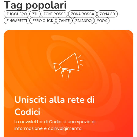
Tag popolari
ZUCCHERO
ZTL
ZONE ROSSE
ZONA ROSSA
ZONA 30
ZINGARETTI
ZERO CLICK
ZANTE
ZALANDO
YOOX
Unisciti alla rete di
Codici
La newsletter di Codici è uno spazio di
informazione e coinvolgimento.