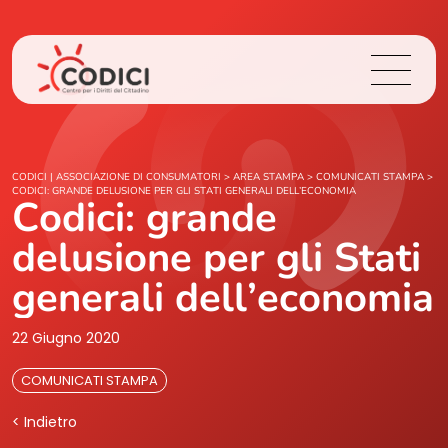
Chi Siamo
CODICI | ASSOCIAZIONE DI CONSUMATORI
>
AREA STAMPA
>
COMUNICATI STAMPA
>
CODICI: GRANDE DELUSIONE PER GLI STATI GENERALI DELL’ECONOMIA
Codici: grande
Cosa Facciamo
delusione per gli Stati
Area Stampa
generali dell’economia
Contatti
22 Giugno 2020
COMUNICATI STAMPA
Login
< Indietro