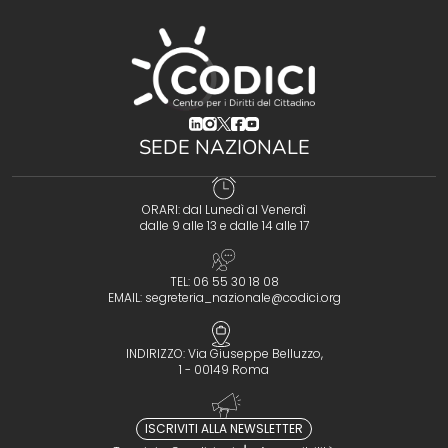
(opens in a new tab)
(opens in a new tab)
(opens in a new tab)
(opens in a new tab)
(opens in a new tab)
SEDE NAZIONALE
ORARI: dal Lunedì al Venerdì
dalle 9 alle 13 e dalle 14 alle 17
TEL: 06 55 30 18 08
EMAIL:
segreteria_nazionale@codici.org
INDIRIZZO: Via Giuseppe Belluzzo,
1 - 00149 Roma
ISCRIVITI ALLA NEWSLETTER