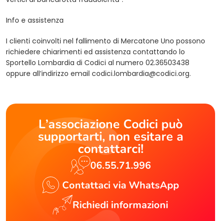
Info e assistenza
I clienti coinvolti nel fallimento di Mercatone Uno possono
richiedere chiarimenti ed assistenza contattando lo
Sportello Lombardia di Codici al numero 02.36503438
oppure all’indirizzo email
codici.lombardia@codici.org
.
L’associazione Codici può
supportarti, non esitare a
contattarci!
06.55.71.996
Contattaci via WhatsApp
Richiedi informazioni