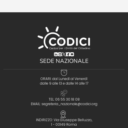
(opens in a new tab)
(opens in a new tab)
(opens in a new tab)
(opens in a new tab)
(opens in a new tab)
SEDE NAZIONALE
ORARI: dal Lunedì al Venerdì
dalle 9 alle 13 e dalle 14 alle 17
TEL: 06 55 30 18 08
EMAIL:
segreteria_nazionale@codici.org
INDIRIZZO: Via Giuseppe Belluzzo,
1 - 00149 Roma