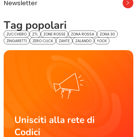
Newsletter
Tag popolari
ZUCCHERO
ZTL
ZONE ROSSE
ZONA ROSSA
ZONA 30
ZINGARETTI
ZERO CLICK
ZANTE
ZALANDO
YOOX
Unisciti alla rete di
Codici