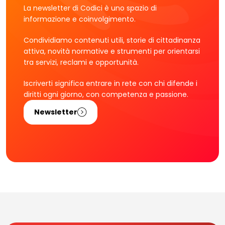
La newsletter di Codici è uno spazio di
informazione e coinvolgimento.
Condividiamo contenuti utili, storie di cittadinanza
attiva, novità normative e strumenti per orientarsi
tra servizi, reclami e opportunità.
Iscriverti significa entrare in rete con chi difende i
diritti ogni giorno, con competenza e passione.
Newsletter