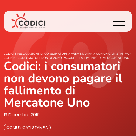
Chi Siamo
CODICI | ASSOCIAZIONE DI CONSUMATORI
>
AREA STAMPA
>
COMUNICATI STAMPA
>
CODICI: I CONSUMATORI NON DEVONO PAGARE IL FALLIMENTO DI MERCATONE UNO
Codici: i consumatori
Cosa Facciamo
non devono pagare il
Area Stampa
fallimento di
Mercatone Uno
Contatti
13 Dicembre 2019
Login
COMUNICATI STAMPA