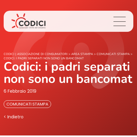
Chi Siamo
CODICI | ASSOCIAZIONE DI CONSUMATORI
>
AREA STAMPA
>
COMUNICATI STAMPA
>
CODICI: I PADRI SEPARATI NON SONO UN BANCOMAT
Codici: i padri separati
Cosa Facciamo
non sono un bancomat
Area Stampa
6 Febbraio 2019
Contatti
COMUNICATI STAMPA
< Indietro
Login