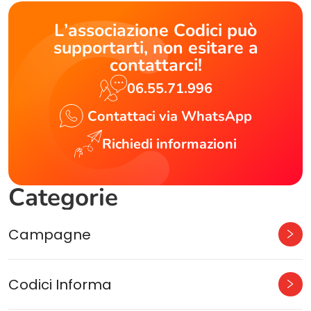
L’associazione Codici può
supportarti, non esitare a
contattarci!
06.55.71.996
Contattaci via WhatsApp
Richiedi informazioni
Categorie
Campagne
Codici Informa