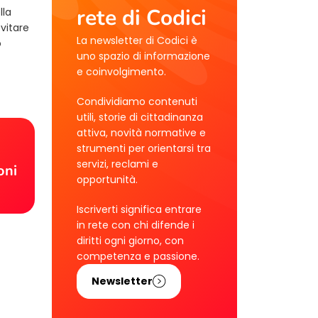
rete di Codici
lla
evitare
La newsletter di Codici è
o
uno spazio di informazione
e coinvolgimento.
Condividiamo contenuti
utili, storie di cittadinanza
attiva, novità normative e
!
strumenti per orientarsi tra
servizi, reclami e
oni
opportunità.
Iscriverti significa entrare
in rete con chi difende i
diritti ogni giorno, con
competenza e passione.
Newsletter