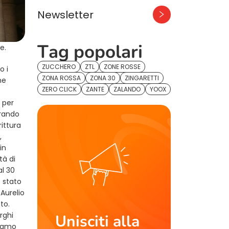
Newsletter
Tag popolari
e.
ZUCCHERO
ZTL
ZONE ROSSE
o i
ZONA ROSSA
ZONA 30
ZINGARETTI
ne
ZERO CLICK
ZANTE
ZALANDO
YOOX
 per
trando
rittura
,
in
tà di
al 30
è stato
Aurelio
to.
rghi
Unisciti alla
siamo