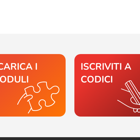
CARICA I
ISCRIVITI A
ODULI
CODICI