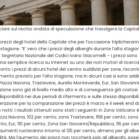
ciare sul rischio ondata di speculazione che travolgerà la Capital
rezzi degli hotel della Capitale che per l’occasione triplicherann
tagione. “E’ vero che i prezzi degli alberghi durante l’alta stagio
Segretario Nazionale del Codici Ivano Giacomelli – i prezzi sono
una semplice ricerca su internet su uno dei noti motori di ricerca
o i prezzi di alcuni hotel del centro suddivisi per zone, riscon
ento previsto per l’alta stagione, ma in alcuni casi si sono addi
, Piazza Navona, Trastevere, Aurelio Monteverde, Eur, San Giovanni
azione sono già di livello medio alto e di conseguenza già costosi 
sponibilità nei due periodi di rifermento e sulle stessa disponibili
derazione per la comparazione dei prezzi è marzo e il week end d
otti. I risultati ottenuti sono stati i seguenti: in Zona Vaticano 
zza Navona, 102 per cento; zona Trastevere, 168 per cento; zona 
nto; Eur, 110 per cento; Zona San Giovanni/Repubblica, 116 per cen
umenti ruoteranno intorno al 125 per cento, almeno per gli albe
ilità. Ma l’aumento dei prezzi non toccherà solo gli alberghi, pos