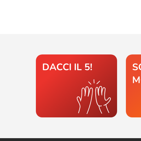
DACCI IL 5!
S
M