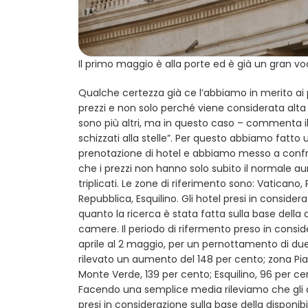
Il primo maggio è alla porte ed è già un gran vo
Qualche certezza già ce l’abbiamo in merito ai p
prezzi e non solo perché viene considerata alta s
sono più altri, ma in questo caso – commenta il 
schizzati alla stelle”. Per questo abbiamo fatto 
prenotazione di hotel e abbiamo messo a confront
che i prezzi non hanno solo subito il normale aum
triplicati. Le zone di riferimento sono: Vaticano
Repubblica, Esquilino. Gli hotel presi in consider
quanto la ricerca è stata fatta sulla base della di
camere. Il periodo di rifermento preso in consi
aprile al 2 maggio, per un pernottamento di due n
rilevato un aumento del 148 per cento; zona Pia
Monte Verde, 139 per cento; Esquilino, 96 per ce
Facendo una semplice media rileviamo che gli a
presi in considerazione sulla base della disponib