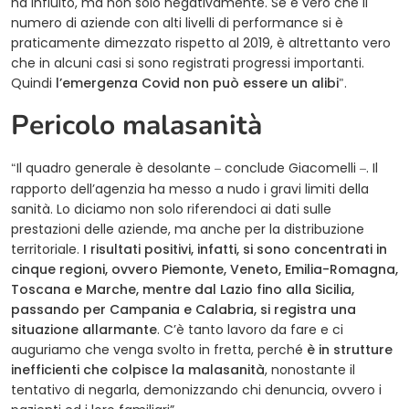
ha influito, ma non solo negativamente. Se è vero che il
numero di aziende con alti livelli di performance si è
praticamente dimezzato rispetto al 2019, è altrettanto vero
che in alcuni casi si sono registrati progressi importanti.
Quindi
l’emergenza Covid non può essere un alibi
.
”
Pericolo malasanità
Il quadro generale è desolante
conclude Giacomelli
. Il
“
–
–
rapporto dell’agenzia ha messo a nudo i gravi limiti della
sanità. Lo diciamo non solo riferendoci ai dati sulle
prestazioni delle aziende, ma anche per la distribuzione
territoriale.
I risultati positivi, infatti, si sono concentrati in
cinque regioni, ovvero Piemonte, Veneto, Emilia-Romagna,
Toscana e Marche, mentre dal Lazio fino alla Sicilia,
passando per Campania e Calabria, si registra una
situazione allarmante
. C’è tanto lavoro da fare e ci
auguriamo che venga svolto in fretta, perché
è in strutture
inefficienti che colpisce la malasanità
, nonostante il
tentativo di negarla, demonizzando chi denuncia, ovvero i