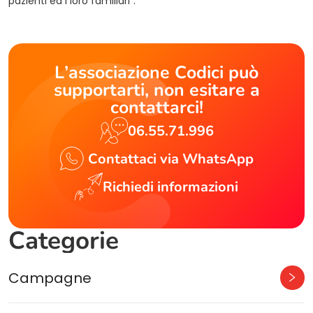
pazienti ed i loro familiari”.
L’associazione Codici può
supportarti, non esitare a
contattarci!
06.55.71.996
Contattaci via WhatsApp
Richiedi informazioni
Categorie
Campagne