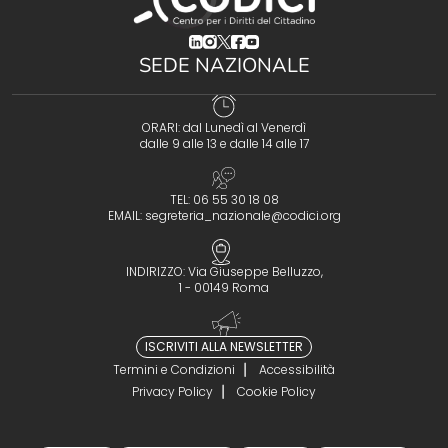
(opens in a new tab)
(opens in a new tab)
(opens in a new tab)
(opens in a new tab)
(opens in a new tab)
SEDE NAZIONALE
ORARI: dal Lunedì al Venerdì
dalle 9 alle 13 e dalle 14 alle 17
TEL: 06 55 30 18 08
EMAIL:
segreteria_nazionale@codici.org
INDIRIZZO: Via Giuseppe Belluzzo,
1 - 00149 Roma
ISCRIVITI ALLA NEWSLETTER
Termini e Condizioni
Accessibilità
Privacy Policy
Cookie Policy