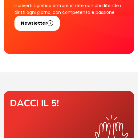
Iscriverti significa entrare in rete con chi difende i
diritti ogni giorno, con competenza e passione.
Newsletter
DACCI IL 5!