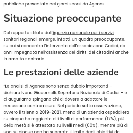
pubbliche presentato nei giorni scorsi da Agenas.
Situazione preoccupante
Dal rapporto stilato dall’
Agenzia nazionale per i servizi
(opens in a new tab)
sanitari regionali
emerge, infatti, un quadro preoccupante,
su cui si concentra l’intervento dell’associazione Codici, da
anni impegnata nell’assistenza dei
diritti dei cittadini anche
in ambito sanitario
.
Le prestazioni delle aziende
“Le analisi di Agenas sono senza dubbio importanti –
dichiara Ivano Giacomelli, Segretario Nazionale di Codici – e
ci auguriamo spingano chi di dovere a adottare le
necessarie contromisure. Nel periodo sotto osservazione,
ovvero il
triennio 2019-2021
, meno di un’azienda ospedaliera
su cinque ha raggiunto alti livelli di performance (17%), più
della metà si è attestata su livelli medi (60%), mentre più di
una su cinque non ha superato il limite degli obiettivi da