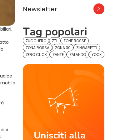
Newsletter
Tag popolari
liari.
ZUCCHERO
ZTL
ZONE ROSSE
ratto
ZONA ROSSA
ZONA 30
ZINGARETTI
lo
ZERO CLICK
ZANTE
ZALANDO
YOOX
iudice
immobile
rà
dici
Unisciti alla
a