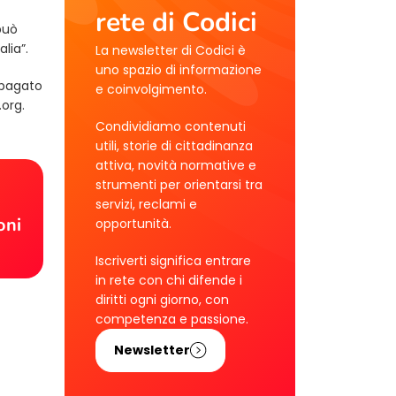
rete di Codici
può
lia”.
La newsletter di Codici è
uno spazio di informazione
 pagato
e coinvolgimento.
.org
.
Condividiamo contenuti
utili, storie di cittadinanza
attiva, novità normative e
strumenti per orientarsi tra
!
servizi, reclami e
oni
opportunità.
Iscriverti significa entrare
in rete con chi difende i
diritti ogni giorno, con
competenza e passione.
Newsletter