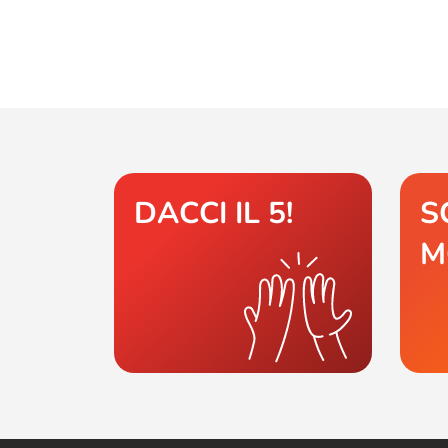
DACCI IL 5!
S
M