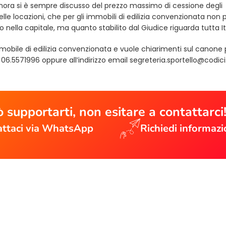
ora si è sempre discusso del prezzo massimo di cessione degli
le locazioni, che per gli immobili di edilizia convenzionata non 
nella capitale, ma quanto stabilito dal Giudice riguarda tutta Ita
mmobile di edilizia convenzionata e vuole chiarimenti sul canone
06.5571996 oppure all’indirizzo email
segreteria.sportello@codici
 supportarti, non esitare a contattarci
ttaci via WhatsApp
Richiedi informazi