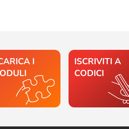
CARICA I
ISCRIVITI A
ODULI
CODICI