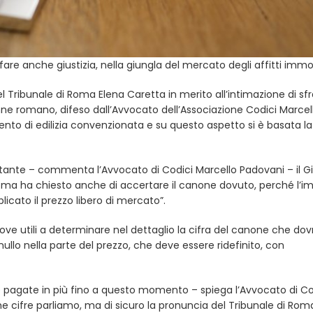
e anche giustizia, nella giungla del mercato degli affitti immobi
l Tribunale di Roma Elena Caretta in merito all’intimazione di sf
ne romano, difeso dall’Avvocato dell’Associazione Codici Marcel
ento di edilizia convenzionata e su questo aspetto si è basata la
tante – commenta l’Avvocato di Codici Marcello Padovani – il G
to, ma ha chiesto anche di accertare il canone dovuto, perché l’
icato il prezzo libero di mercato”.
rove utili a determinare nel dettaglio la cifra del canone che dov
è nullo nella parte del prezzo, che deve essere ridefinito, con
me pagate in più fino a questo momento – spiega l’Avvocato di Co
 cifre parliamo, ma di sicuro la pronuncia del Tribunale di Rom