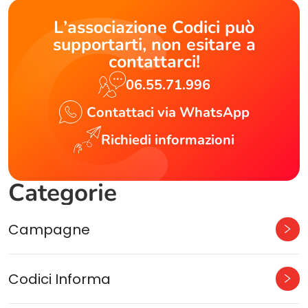
L’associazione Codici può
supportarti, non esitare a
contattarci!
06.55.71.996
Contattaci via WhatsApp
Richiedi informazioni
Categorie
Campagne
Codici Informa