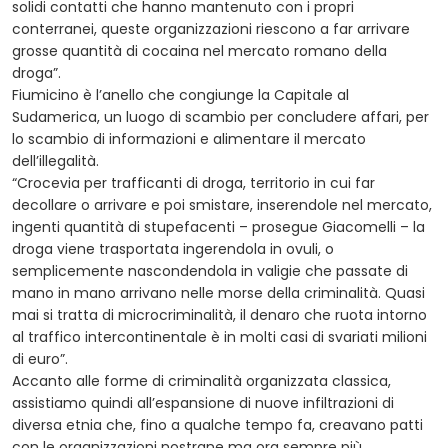
solidi contatti che hanno mantenuto con i propri
conterranei, queste organizzazioni riescono a far arrivare
grosse quantità di cocaina nel mercato romano della
droga”.
Fiumicino è l’anello che congiunge la Capitale al
Sudamerica, un luogo di scambio per concludere affari, per
lo scambio di informazioni e alimentare il mercato
dell’illegalità.
“Crocevia per trafficanti di droga, territorio in cui far
decollare o arrivare e poi smistare, inserendole nel mercato,
ingenti quantità di stupefacenti – prosegue Giacomelli – la
droga viene trasportata ingerendola in ovuli, o
semplicemente nascondendola in valigie che passate di
mano in mano arrivano nelle morse della criminalità. Quasi
mai si tratta di microcriminalità, il denaro che ruota intorno
al traffico intercontinentale è in molti casi di svariati milioni
di euro”.
Accanto alle forme di criminalità organizzata classica,
assistiamo quindi all’espansione di nuove infiltrazioni di
diversa etnia che, fino a qualche tempo fa, creavano patti
con le organizzazioni nostrane ma ora sempre più