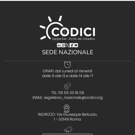
(opens in a new tab)
(opens in a new tab)
(opens in a new tab)
(opens in a new tab)
(opens in a new tab)
SEDE NAZIONALE
ORARI: dal Lunedì al Venerdì
dalle 9 alle 13 e dalle 14 alle 17
TEL: 06 55 30 18 08
EMAIL:
segreteria_nazionale@codici.org
INDIRIZZO: Via Giuseppe Belluzzo,
1 - 00149 Roma