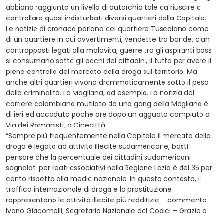
abbiano raggiunto un livello di autarchia tale da riuscire a
controllare quasi indisturbati diversi quartieri della Capitale.
Le notizie di cronaca parlano del quartiere Tuscolano come
di un quartiere in cui avvertimenti, vendette tra bande, clan
contrapposti legati alla malavita, guerre tra gli aspiranti boss
si consumano sotto gli occhi dei cittadini, il tutto per avere il
pieno controllo del mercato della droga sul territorio. Ma
anche altri quartieri vivono drammaticamente sotto il peso
della criminalità. La Magliana, ad esempio. La notizia del
corriere colombiano mutilato da una gang della Magliana è
di ieri ed accaduta poche ore dopo un agguato compiuto a
Via dei Romanisti, a Cinecittà.
“Sempre più frequentemente nella Capitale il mercato della
droga è legato ad attività illecite sudamericane, basti
pensare che la percentuale dei cittadini sudamericani
segnalati per reati associativi nella Regione Lazio è del 35 per
cento rispetto alla media nazionale. In questo contesto, il
traffico internazionale di droga e la prostituzione
rappresentano le attività illecite più redditizie – commenta
Ivano Giacomelli, Segretario Nazionale del Codici – Grazie a