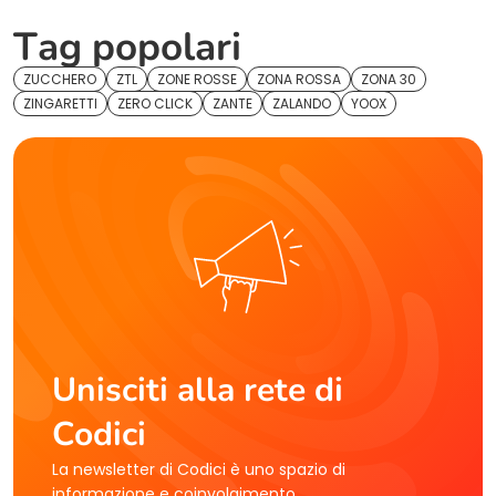
Tag popolari
ZUCCHERO
ZTL
ZONE ROSSE
ZONA ROSSA
ZONA 30
ZINGARETTI
ZERO CLICK
ZANTE
ZALANDO
YOOX
Unisciti alla rete di
Codici
La newsletter di Codici è uno spazio di
informazione e coinvolgimento.