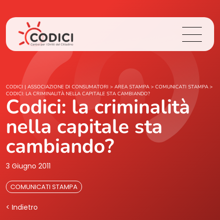
Chi Siamo
CODICI | ASSOCIAZIONE DI CONSUMATORI
>
AREA STAMPA
>
COMUNICATI STAMPA
>
CODICI: LA CRIMINALITÀ NELLA CAPITALE STA CAMBIANDO?
Codici: la criminalità
Cosa Facciamo
nella capitale sta
Area Stampa
cambiando?
Contatti
3 Giugno 2011
COMUNICATI STAMPA
Login
< Indietro