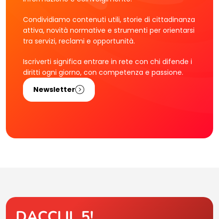
Condividiamo contenuti utili, storie di cittadinanza
attiva, novità normative e strumenti per orientarsi
tra servizi, reclami e opportunità.
Iscriverti significa entrare in rete con chi difende i
diritti ogni giorno, con competenza e passione.
Newsletter
DACCI IL 5!