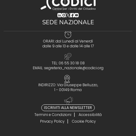
(opens in a new tab)
(opens in a new tab)
(opens in a new tab)
(opens in a new tab)
(opens in a new tab)
SEDE NAZIONALE
ORARI: dal Lunedì al Venerdì
dalle 9 alle 13 e dalle 14 alle 17
TEL: 06 55 30 18 08
EMAIL:
segreteria_nazionale@codici.org
INDIRIZZO: Via Giuseppe Belluzzo,
1 - 00149 Roma
ISCRIVITI ALLA NEWSLETTER
Termini e Condizioni
Accessibilità
Privacy Policy
Cookie Policy