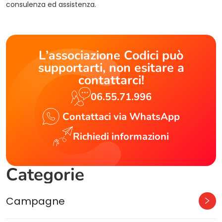
consulenza ed assistenza.
L’associazione Codici può
supportarti, non esitare a
contattarci!
06.55.71.996
Contattaci via WhatsApp
Richiedi informazioni
Categorie
Campagne