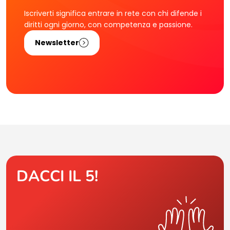
Iscriverti significa entrare in rete con chi difende i
diritti ogni giorno, con competenza e passione.
Newsletter
DACCI IL 5!