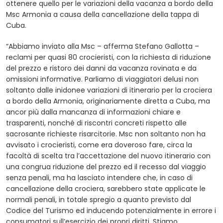
ottenere quello per le variazioni della vacanza a bordo della
Msc Armonia a causa della cancellazione della tappa di
Cuba.
“Abbiamo inviato alla Msc – afferma Stefano Gallotta –
reclami per quasi 80 crocieristi, con la richiesta di riduzione
del prezzo e ristoro dei danni da vacanza rovinata e da
omissioni informative. Parliamo di viaggiatori delusi non
soltanto dalle inidonee variazioni di itinerario per la crociera
a bordo della Armonia, originariamente diretta a Cuba, ma
ancor più dalla mancanza di informazioni chiare e
trasparenti, nonché di riscontri concreti rispetto alle
sacrosante richieste risarcitorie. Msc non soltanto non ha
avvisato i crocieristi, come era doveroso fare, circa la
facoltà di scelta tra l’accettazione del nuovo itinerario con
una congrua riduzione del prezzo ed il recesso dal viaggio
senza penali, ma ha lasciato intendere che, in caso di
cancellazione della crociera, sarebbero state applicate le
normali penali, in totale spregio a quanto previsto dal
Codice del Turismo ed inducendo potenzialmente in errore i
consumatori sull’esercizio dei propri diritti. Stiamo