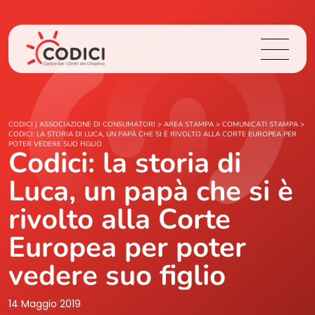
Chi Siamo
CODICI | ASSOCIAZIONE DI CONSUMATORI
>
AREA STAMPA
>
COMUNICATI STAMPA
>
CODICI: LA STORIA DI LUCA, UN PAPÀ CHE SI È RIVOLTO ALLA CORTE EUROPEA PER
POTER VEDERE SUO FIGLIO
Codici: la storia di
Cosa Facciamo
Luca, un papà che si è
Area Stampa
rivolto alla Corte
Contatti
Europea per poter
vedere suo figlio
Login
14 Maggio 2019