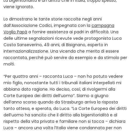
La bigenitorialità è un diritto che in Italia, troppo spesso,
viene ignorato.
Lo dimostrano le tante storie raccolte negli anni
dall’Associazione Codici, impegnata con la
campagna
Voglio Papà
a fornire assistenza ai padri in difficoltà. Una
delle ultime segnalazioni ricevute vede protagonista Luca
Costa Sanseverino, 49 anni, di Bisignano, esperto in
internazionalizzazione. Una vicenda che merita di essere
raccontata, perché può servire da esempio e da stimolo per
molti.
“Per quattro anni – racconta Luca – non ho potuto vedere
mio figlio, nonostante tutti i tribunali italiani interpellati mi
abbiano dato ragione. Ho deciso, così, di rivolgermi alla
Corte Europea dei diritti dell’uomo”. Siamo a giugno
dell’anno scorso quando da Strasburgo arriva la risposta
tanto attesa, e sperata, da Luca. “La Corte Europea dei diritti
dell’uomo ha sancito che il diritto alla bigenitorialità e al
rispetto della vita privata e familiare non si tocca – dichiara
Luca – ancora una volta l’Italia viene condannata per non