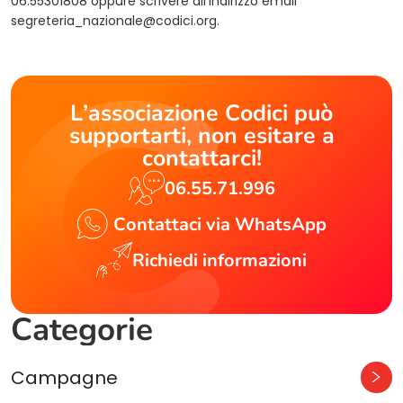
06.55301808 oppure scrivere all’indirizzo email
segreteria_nazionale@codici.org
.
L’associazione Codici può
supportarti, non esitare a
contattarci!
06.55.71.996
Contattaci via WhatsApp
Richiedi informazioni
Categorie
Campagne