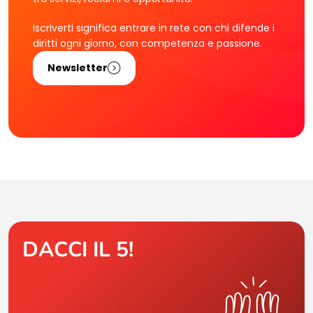
Iscriverti significa entrare in rete con chi difende i
diritti ogni giorno, con competenza e passione.
Newsletter
DACCI IL 5!