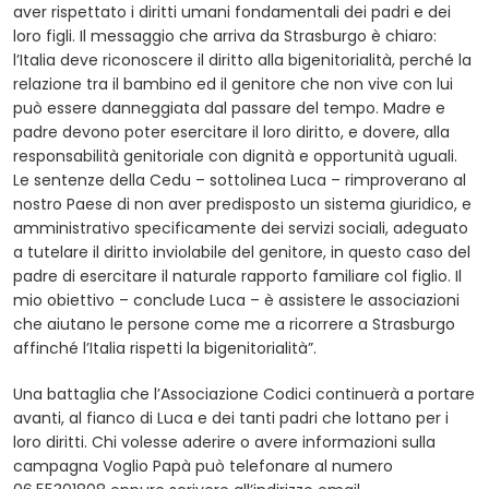
aver rispettato i diritti umani fondamentali dei padri e dei
loro figli. Il messaggio che arriva da Strasburgo è chiaro:
l’Italia deve riconoscere il diritto alla bigenitorialità, perché la
relazione tra il bambino ed il genitore che non vive con lui
può essere danneggiata dal passare del tempo. Madre e
padre devono poter esercitare il loro diritto, e dovere, alla
responsabilità genitoriale con dignità e opportunità uguali.
Le sentenze della Cedu – sottolinea Luca – rimproverano al
nostro Paese di non aver predisposto un sistema giuridico, e
amministrativo specificamente dei servizi sociali, adeguato
a tutelare il diritto inviolabile del genitore, in questo caso del
padre di esercitare il naturale rapporto familiare col figlio. Il
mio obiettivo – conclude Luca – è assistere le associazioni
che aiutano le persone come me a ricorrere a Strasburgo
affinché l’Italia rispetti la bigenitorialità”.
Una battaglia che l’Associazione Codici continuerà a portare
avanti, al fianco di Luca e dei tanti padri che lottano per i
loro diritti. Chi volesse aderire o avere informazioni sulla
campagna Voglio Papà può telefonare al numero