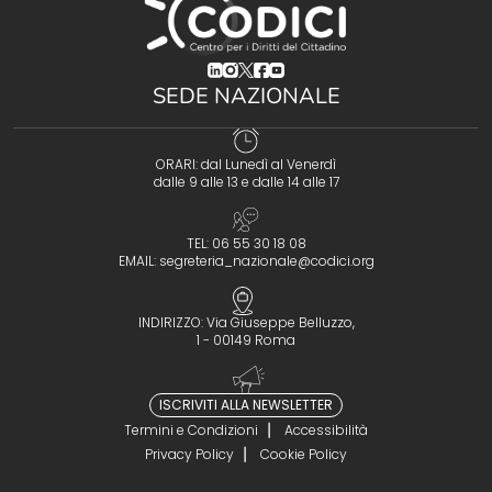
(opens in a new tab)
(opens in a new tab)
(opens in a new tab)
(opens in a new tab)
(opens in a new tab)
SEDE NAZIONALE
ORARI: dal Lunedì al Venerdì
dalle 9 alle 13 e dalle 14 alle 17
TEL: 06 55 30 18 08
EMAIL:
segreteria_nazionale@codici.org
INDIRIZZO: Via Giuseppe Belluzzo,
1 - 00149 Roma
ISCRIVITI ALLA NEWSLETTER
Termini e Condizioni
Accessibilità
Privacy Policy
Cookie Policy