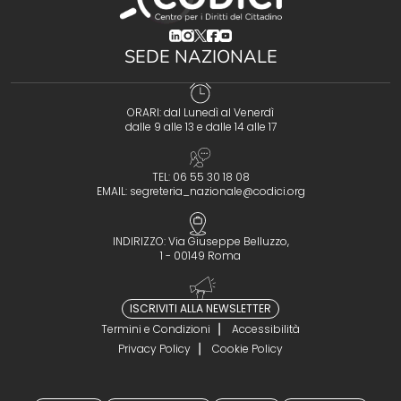
(opens in a new tab)
(opens in a new tab)
(opens in a new tab)
(opens in a new tab)
(opens in a new tab)
SEDE NAZIONALE
ORARI: dal Lunedì al Venerdì
dalle 9 alle 13 e dalle 14 alle 17
TEL: 06 55 30 18 08
EMAIL:
segreteria_nazionale@codici.org
INDIRIZZO: Via Giuseppe Belluzzo,
1 - 00149 Roma
ISCRIVITI ALLA NEWSLETTER
Termini e Condizioni
Accessibilità
Privacy Policy
Cookie Policy