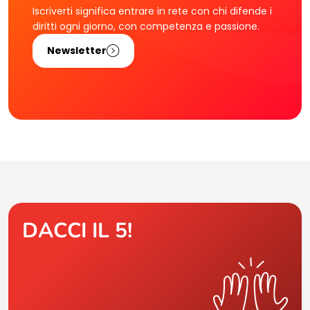
Iscriverti significa entrare in rete con chi difende i
diritti ogni giorno, con competenza e passione.
Newsletter
DACCI IL 5!