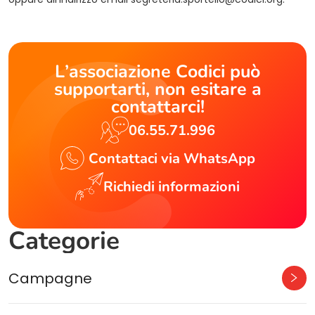
L’associazione Codici può
supportarti, non esitare a
contattarci!
06.55.71.996
Contattaci via WhatsApp
Richiedi informazioni
Categorie
Campagne