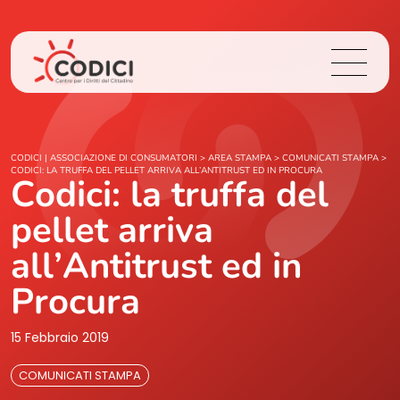
Chi Siamo
CODICI | ASSOCIAZIONE DI CONSUMATORI
>
AREA STAMPA
>
COMUNICATI STAMPA
>
CODICI: LA TRUFFA DEL PELLET ARRIVA ALL’ANTITRUST ED IN PROCURA
Codici: la truffa del
Cosa Facciamo
pellet arriva
Area Stampa
all’Antitrust ed in
Procura
Contatti
15 Febbraio 2019
Login
COMUNICATI STAMPA