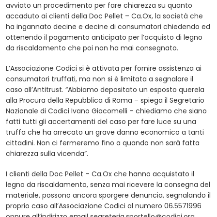
avviato un procedimento per fare chiarezza su quanto
accaduto ai clienti della Doc Pellet – Ca.Ox, la società che
ha ingannato decine e decine di consumatori chiedendo ed
ottenendo il pagamento anticipato per l’acquisto di legno
da riscaldamento che poi non ha mai consegnato.
L’Associazione Codici si è attivata per fornire assistenza ai
consumatori truffati, ma non si è limitata a segnalare il
caso all’Antitrust. “Abbiamo depositato un esposto querela
alla Procura della Repubblica di Roma – spiega il Segretario
Nazionale di Codici Ivano Giacomelli – chiediamo che siano
fatti tutti gli accertamenti del caso per fare luce su una
truffa che ha arrecato un grave danno economico a tanti
cittadini. Non ci fermeremo fino a quando non sarà fatta
chiarezza sulla vicenda”.
I clienti della Doc Pellet – Ca.Ox che hanno acquistato il
legno da riscaldamento, senza mai ricevere la consegna del
materiale, possono ancora sporgere denuncia, segnalando il
proprio caso all’Associazione Codici al numero 06.5571996
oppure all’indirizzo email
segreteria.sportello@codici.org
.