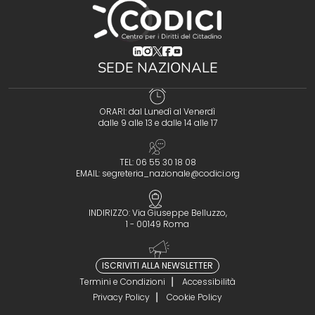
(opens in a new tab)
(opens in a new tab)
(opens in a new tab)
(opens in a new tab)
(opens in a new tab)
SEDE NAZIONALE
ORARI: dal Lunedì al Venerdì
dalle 9 alle 13 e dalle 14 alle 17
TEL: 06 55 30 18 08
EMAIL:
segreteria_nazionale@codici.org
INDIRIZZO: Via Giuseppe Belluzzo,
1 - 00149 Roma
ISCRIVITI ALLA NEWSLETTER
Termini e Condizioni
Accessibilità
Privacy Policy
Cookie Policy