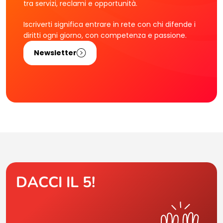
tra servizi, reclami e opportunità.
Iscriverti significa entrare in rete con chi difende i
diritti ogni giorno, con competenza e passione.
Newsletter
DACCI IL 5!