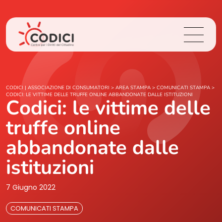
Chi Siamo
CODICI | ASSOCIAZIONE DI CONSUMATORI
>
AREA STAMPA
>
COMUNICATI STAMPA
>
CODICI: LE VITTIME DELLE TRUFFE ONLINE ABBANDONATE DALLE ISTITUZIONI
Codici: le vittime delle
Cosa Facciamo
truffe online
Area Stampa
abbandonate dalle
istituzioni
Contatti
7 Giugno 2022
Login
COMUNICATI STAMPA