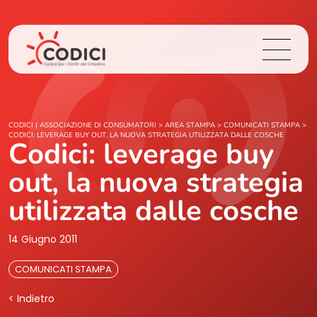
Chi Siamo
CODICI | ASSOCIAZIONE DI CONSUMATORI
>
AREA STAMPA
>
COMUNICATI STAMPA
>
CODICI: LEVERAGE BUY OUT, LA NUOVA STRATEGIA UTILIZZATA DALLE COSCHE
Codici: leverage buy
Cosa Facciamo
out, la nuova strategia
Area Stampa
utilizzata dalle cosche
Contatti
14 Giugno 2011
COMUNICATI STAMPA
Login
< Indietro