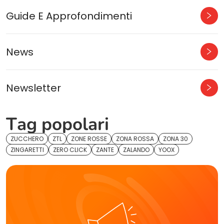
Guide E Approfondimenti
News
Newsletter
Tag popolari
ZUCCHERO
ZTL
ZONE ROSSE
ZONA ROSSA
ZONA 30
ZINGARETTI
ZERO CLICK
ZANTE
ZALANDO
YOOX