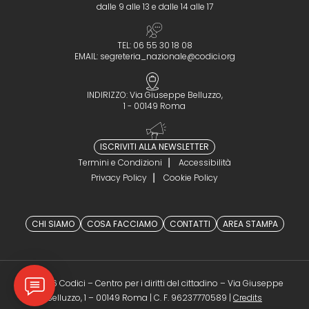
dalle 9 alle 13 e dalle 14 alle 17
TEL: 06 55 30 18 08
EMAIL:
segreteria_nazionale@codici.org
INDIRIZZO: Via Giuseppe Belluzzo,
1 - 00149 Roma
ISCRIVITI ALLA NEWSLETTER
Termini e Condizioni
Accessibilità
Privacy Policy
Cookie Policy
CHI SIAMO
COSA FACCIAMO
CONTATTI
AREA STAMPA
© 2026 Codici – Centro per i diritti del cittadino – Via Giuseppe
(opens in a 
Belluzzo, 1 – 00149 Roma | C. F. 96237770589 |
Credits