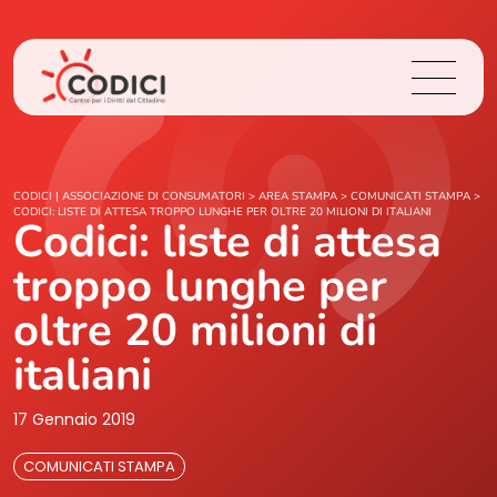
Chi Siamo
CODICI | ASSOCIAZIONE DI CONSUMATORI
>
AREA STAMPA
>
COMUNICATI STAMPA
>
CODICI: LISTE DI ATTESA TROPPO LUNGHE PER OLTRE 20 MILIONI DI ITALIANI
Codici: liste di attesa
Cosa Facciamo
troppo lunghe per
Area Stampa
oltre 20 milioni di
italiani
Contatti
17 Gennaio 2019
Login
COMUNICATI STAMPA