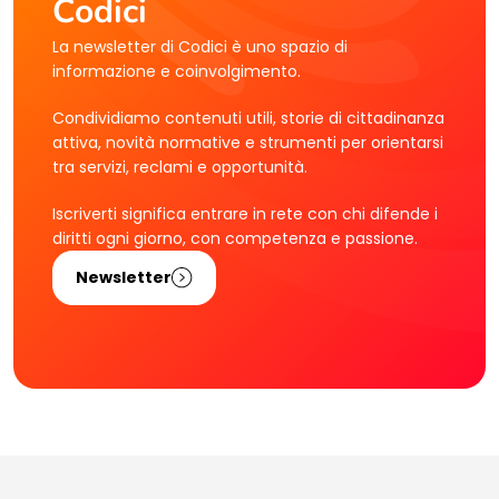
Codici
La newsletter di Codici è uno spazio di
informazione e coinvolgimento.
Condividiamo contenuti utili, storie di cittadinanza
attiva, novità normative e strumenti per orientarsi
tra servizi, reclami e opportunità.
Iscriverti significa entrare in rete con chi difende i
diritti ogni giorno, con competenza e passione.
Newsletter