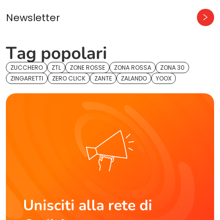
Newsletter
Tag popolari
ZUCCHERO
ZTL
ZONE ROSSE
ZONA ROSSA
ZONA 30
ZINGARETTI
ZERO CLICK
ZANTE
ZALANDO
YOOX
Unisciti alla rete di