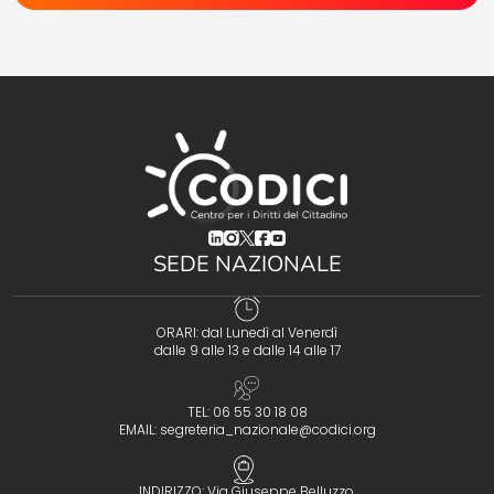
(opens in a new tab)
(opens in a new tab)
(opens in a new tab)
(opens in a new tab)
(opens in a new tab)
SEDE NAZIONALE
ORARI: dal Lunedì al Venerdì
dalle 9 alle 13 e dalle 14 alle 17
TEL: 06 55 30 18 08
EMAIL:
segreteria_nazionale@codici.org
INDIRIZZO: Via Giuseppe Belluzzo,