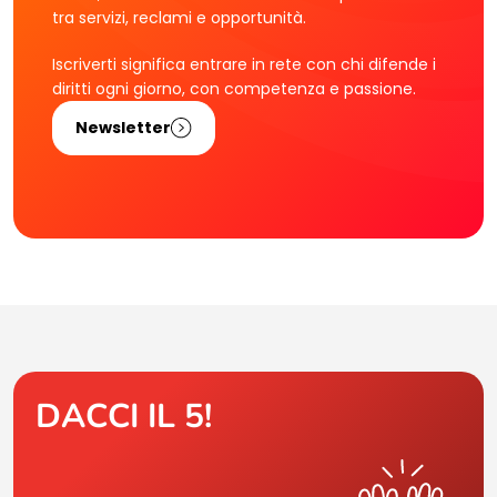
tra servizi, reclami e opportunità.
Iscriverti significa entrare in rete con chi difende i
diritti ogni giorno, con competenza e passione.
Newsletter
DACCI IL 5!