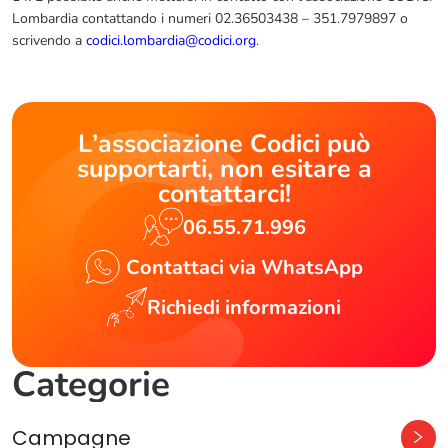
Lombardia contattando i numeri 02.36503438 – 351.7979897 o
(opens in a new tab)
scrivendo a
codici.lombardia@codici.org
.
L’associazione Codici può
supportarti, non esitare a
contattarci!
06.55.71.996
Contattaci via WhatsApp
Richiedi informazioni
Categorie
Campagne