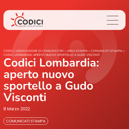
Chi Siamo
CODICI | ASSOCIAZIONE DI CONSUMATORI
>
AREA STAMPA
>
COMUNICATI STAMPA
>
CODICI LOMBARDIA: APERTO NUOVO SPORTELLO A GUDO VISCONTI
Codici Lombardia:
Cosa Facciamo
aperto nuovo
Area Stampa
sportello a Gudo
Visconti
Contatti
8 Marzo 2022
Login
COMUNICATI STAMPA