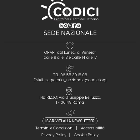
(opens in a new tab)
(opens in a new tab)
(opens in a new tab)
(opens in a new tab)
(opens in a new tab)
SEDE NAZIONALE
ORARI: dal Lunedì al Venerdì
dalle 9 alle 13 e dalle 14 alle 17
TEL: 06 55 30 18 08
EMAIL:
segreteria_nazionale@codici.org
INDIRIZZO: Via Giuseppe Belluzzo,
1 - 00149 Roma
ISCRIVITI ALLA NEWSLETTER
Termini e Condizioni
Accessibilità
Privacy Policy
Cookie Policy