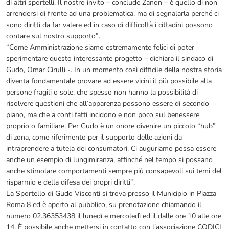
di altri sportelli. Il nostro invito – conclude Zanon – è quello di non
arrendersi di fronte ad una problematica, ma di segnalarla perché ci
sono diritti da far valere ed in caso di difficoltà i cittadini possono
contare sul nostro supporto”.
“Come Amministrazione siamo estremamente felici di poter
sperimentare questo interessante progetto – dichiara il sindaco di
Gudo, Omar Cirulli -. In un momento così difficile della nostra storia
diventa fondamentale provare ad essere vicini il più possibile alla
persone fragili o sole, che spesso non hanno la possibilità di
risolvere questioni che all’apparenza possono essere di secondo
piano, ma che a conti fatti incidono e non poco sul benessere
proprio o familiare. Per Gudo è un onore divenire un piccolo “hub”
di zona, come riferimento per il supporto delle azioni da
intraprendere a tutela dei consumatori. Ci auguriamo possa essere
anche un esempio di lungimiranza, affinché nel tempo si possano
anche stimolare comportamenti sempre più consapevoli sui temi del
risparmio e della difesa dei propri diritti”.
La Sportello di Gudo Visconti si trova presso il Municipio in Piazza
Roma 8 ed è aperto al pubblico, su prenotazione chiamando il
numero 02.36353438 il lunedì e mercoledì ed il dalle ore 10 alle ore
14. È possibile anche mettersi in contatto con l’associazione CODICI