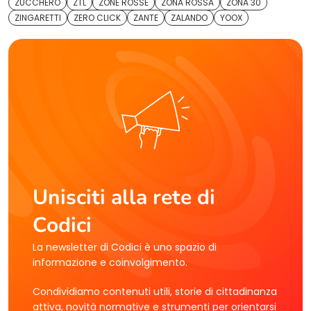
ZUCCHERO
ZTL
ZONE ROSSE
ZONA ROSSA
ZONA 30
ZINGARETTI
ZERO CLICK
ZANTE
ZALANDO
YOOX
Unisciti alla rete di
Codici
La newsletter di Codici è uno spazio di
informazione e coinvolgimento.
Condividiamo contenuti utili, storie di cittadinanza
attiva, novità normative e strumenti per orientarsi