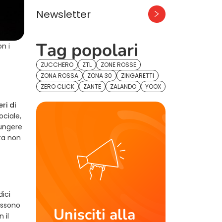
Newsletter
Tag popolari
n i
ZUCCHERO
ZTL
ZONE ROSSE
ZONA ROSSA
ZONA 30
ZINGARETTI
ZERO CLICK
ZANTE
ZALANDO
YOOX
ri di
ociale,
iungere
lta non
dici
ossono
Unisciti alla
 il