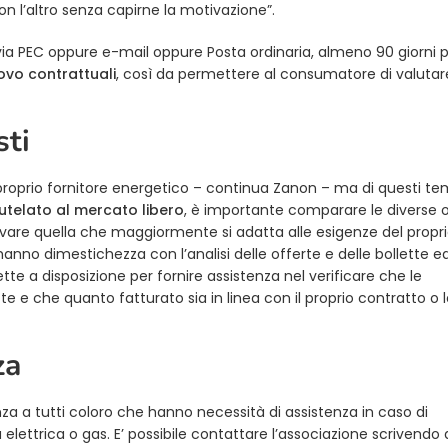
n l’altro senza capirne la motivazione”.
, via PEC oppure e-mail oppure Posta ordinaria, almeno 90 giorni 
novo contrattuali
, così da permettere al consumatore di valutar
sti
 proprio fornitore energetico – continua Zanon – ma di questi te
telato al mercato libero
, è importante comparare le diverse 
ovare quella che maggiormente si adatta alle esigenze del propr
hanno dimestichezza con l’analisi delle offerte e delle bollette e
te a disposizione per fornire assistenza nel verificare che le
e e che quanto fatturato sia in linea con il proprio contratto o 
za
nza a tutti coloro che hanno necessità di assistenza in caso di
 elettrica o gas. E’ possibile contattare l’associazione scrivendo 