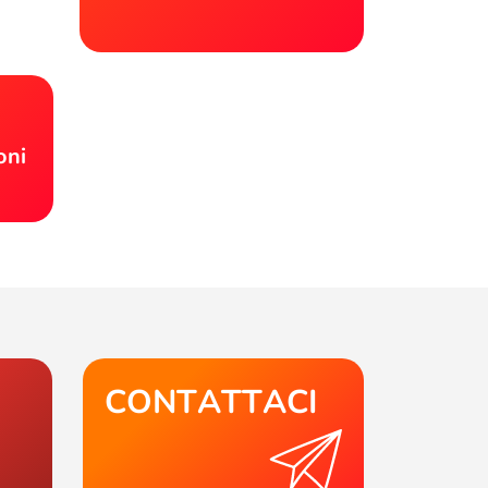
!
oni
CONTATTACI