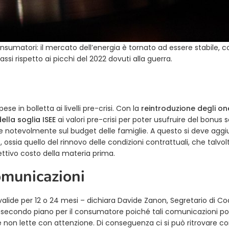
onsumatori: il mercato dell’energia è tornato ad essere stabile, co
bassi rispetto ai picchi del 2022 dovuti alla guerra.
se in bolletta ai livelli pre-crisi. Con la
reintroduzione degli one
lla soglia ISEE
ai valori pre-crisi per poter usufruire del bonus s
e notevolmente sul budget delle famiglie. A questo si deve agg
ossia quello del rinnovo delle condizioni contrattuali, che talvo
ettivo costo della materia prima.
omunicazioni
valide per 12 o 24 mesi – dichiara Davide Zanon, Segretario di Co
n secondo piano per il consumatore poiché tali comunicazioni p
non lette con attenzione. Di conseguenza ci si può ritrovare con