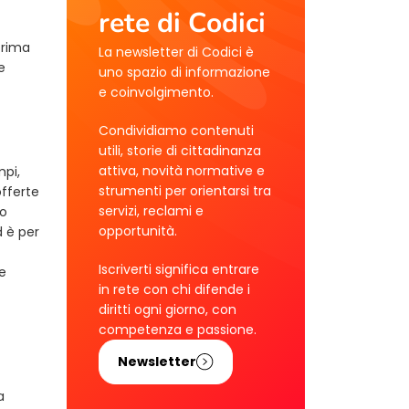
rete di Codici
prima
La newsletter di Codici è
e
uno spazio di informazione
e coinvolgimento.
Condividiamo contenuti
utili, storie di cittadinanza
attiva, novità normative e
mpi,
strumenti per orientarsi tra
offerte
servizi, reclami e
io
opportunità.
d è per
Iscriverti significa entrare
le
in rete con chi difende i
diritti ogni giorno, con
competenza e passione.
Newsletter
a