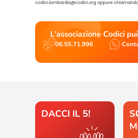
codici.lombardia@codici.org
oppure chiamando 
L’associazione Codici può
06.55.71.996
Conta
DACCI IL 5!
S
M