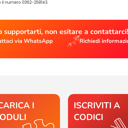
il numero 0362-258143.
 supportarti, non esitare a contattarci
ttaci via WhatsApp
Richiedi informazi
CARICA I
ISCRIVITI A
ODULI
CODICI