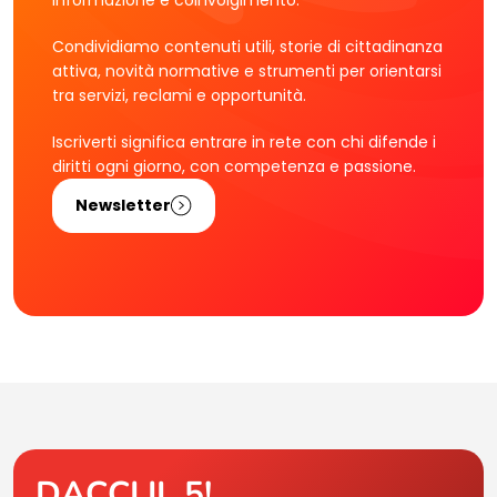
informazione e coinvolgimento.
Condividiamo contenuti utili, storie di cittadinanza
attiva, novità normative e strumenti per orientarsi
tra servizi, reclami e opportunità.
Iscriverti significa entrare in rete con chi difende i
diritti ogni giorno, con competenza e passione.
Newsletter
DACCI IL 5!