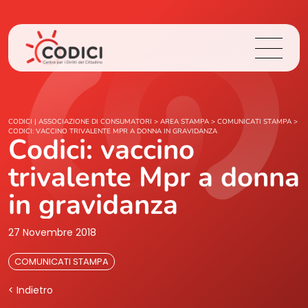
Chi Siamo
CODICI | ASSOCIAZIONE DI CONSUMATORI
>
AREA STAMPA
>
COMUNICATI STAMPA
>
CODICI: VACCINO TRIVALENTE MPR A DONNA IN GRAVIDANZA
Codici: vaccino
Cosa Facciamo
trivalente Mpr a donna
Area Stampa
in gravidanza
Contatti
27 Novembre 2018
COMUNICATI STAMPA
Login
< Indietro