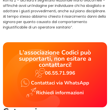
Roma 2 – dichiara il Segretario Nazionale Ivano Giacomelli –
affinché avvii un’indagine per individuare chi ha sbagliato e
adottare i giusti provvedimenti, anche sul piano disciplinare.
Al tempo stesso abbiamo chiesto il risarcimento danni della
signora per quanto causato dal comportamento
ingiustificabile di un operatore sanitario”.
L’associazione Codici può
supportarti, non esitare a
contattarci!
06.55.71.996
Contattaci via WhatsApp
Richiedi informazioni