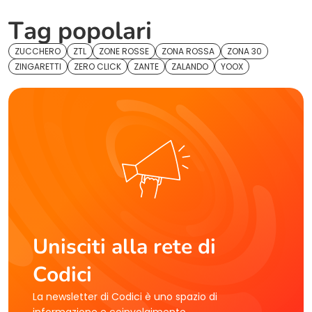
Tag popolari
ZUCCHERO
ZTL
ZONE ROSSE
ZONA ROSSA
ZONA 30
ZINGARETTI
ZERO CLICK
ZANTE
ZALANDO
YOOX
Unisciti alla rete di
Codici
La newsletter di Codici è uno spazio di