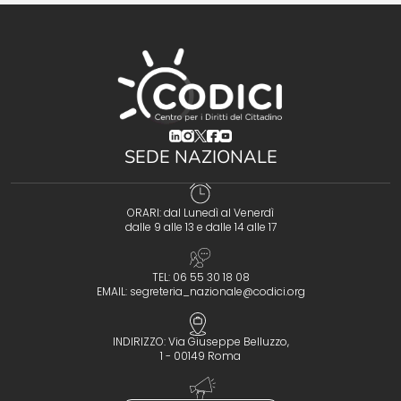
(opens in a new tab)
(opens in a new tab)
(opens in a new tab)
(opens in a new tab)
(opens in a new tab)
SEDE NAZIONALE
ORARI: dal Lunedì al Venerdì
dalle 9 alle 13 e dalle 14 alle 17
TEL: 06 55 30 18 08
EMAIL:
segreteria_nazionale@codici.org
INDIRIZZO: Via Giuseppe Belluzzo,
1 - 00149 Roma