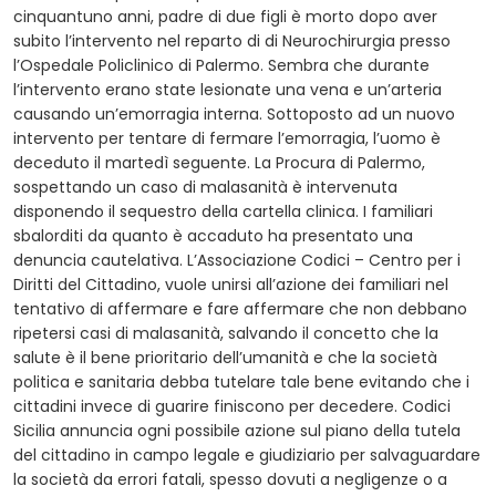
cinquantuno anni, padre di due figli è morto dopo aver
subito l’intervento nel reparto di di Neurochirurgia presso
l’Ospedale Policlinico di Palermo. Sembra che durante
l’intervento erano state lesionate una vena e un’arteria
causando un’emorragia interna. Sottoposto ad un nuovo
intervento per tentare di fermare l’emorragia, l’uomo è
deceduto il martedì seguente. La Procura di Palermo,
sospettando un caso di malasanità è intervenuta
disponendo il sequestro della cartella clinica. I familiari
sbalorditi da quanto è accaduto ha presentato una
denuncia cautelativa. L’Associazione Codici – Centro per i
Diritti del Cittadino, vuole unirsi all’azione dei familiari nel
tentativo di affermare e fare affermare che non debbano
ripetersi casi di malasanità, salvando il concetto che la
salute è il bene prioritario dell’umanità e che la società
politica e sanitaria debba tutelare tale bene evitando che i
cittadini invece di guarire finiscono per decedere. Codici
Sicilia annuncia ogni possibile azione sul piano della tutela
del cittadino in campo legale e giudiziario per salvaguardare
la società da errori fatali, spesso dovuti a negligenze o a