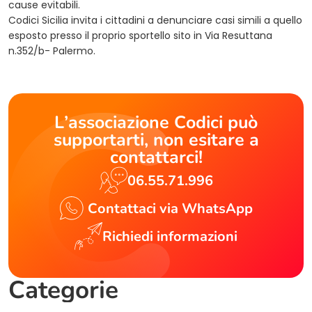
cause evitabili.
Codici Sicilia invita i cittadini a denunciare casi simili a quello
esposto presso il proprio sportello sito in Via Resuttana
n.352/b- Palermo.
L’associazione Codici può
supportarti, non esitare a
contattarci!
06.55.71.996
Contattaci via WhatsApp
Richiedi informazioni
Categorie