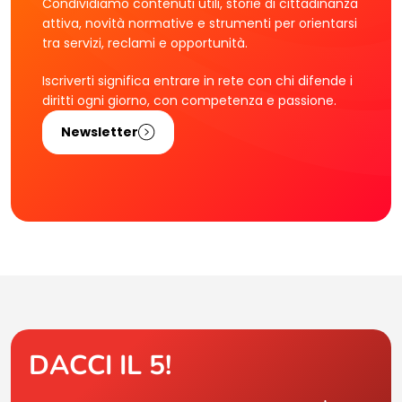
Condividiamo contenuti utili, storie di cittadinanza
attiva, novità normative e strumenti per orientarsi
tra servizi, reclami e opportunità.
Iscriverti significa entrare in rete con chi difende i
diritti ogni giorno, con competenza e passione.
Newsletter
DACCI IL 5!