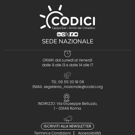
(opens in a new tab)
(opens in a new tab)
(opens in a new tab)
(opens in a new tab)
(opens in a new tab)
SEDE NAZIONALE
ORARI: dal Lunedì al Venerdì
dalle 9 alle 13 e dalle 14 alle 17
TEL: 06 55 30 18 08
EMAIL:
segreteria_nazionale@codici.org
INDIRIZZO: Via Giuseppe Belluzzo,
1 - 00149 Roma
ISCRIVITI ALLA NEWSLETTER
Termini e Condizioni
Accessibilità