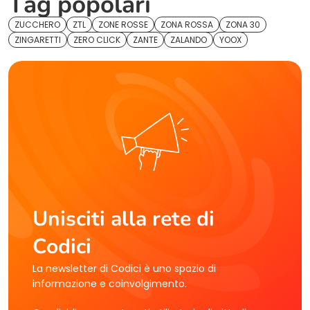
Tag popolari
ZUCCHERO
ZTL
ZONE ROSSE
ZONA ROSSA
ZONA 30
ZINGARETTI
ZERO CLICK
ZANTE
ZALANDO
YOOX
Unisciti alla rete di
Codici
La newsletter di Codici è uno spazio di
informazione e coinvolgimento.