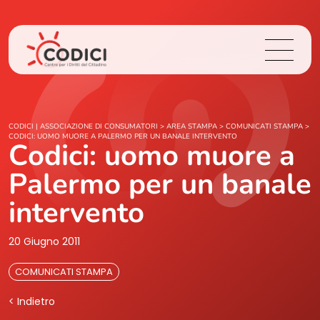
Chi Siamo
CODICI | ASSOCIAZIONE DI CONSUMATORI
>
AREA STAMPA
>
COMUNICATI STAMPA
>
CODICI: UOMO MUORE A PALERMO PER UN BANALE INTERVENTO
Codici: uomo muore a
Cosa Facciamo
Palermo per un banale
Area Stampa
intervento
Contatti
20 Giugno 2011
COMUNICATI STAMPA
Login
< Indietro