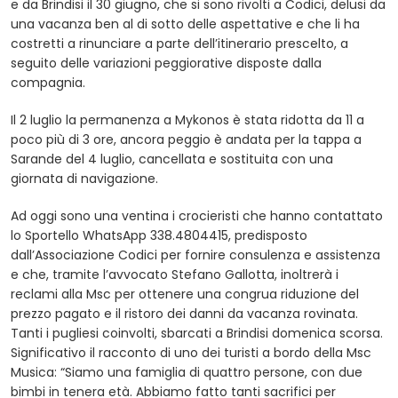
e da Brindisi il 30 giugno, che si sono rivolti a Codici, delusi da
una vacanza ben al di sotto delle aspettative e che li ha
costretti a rinunciare a parte dell’itinerario prescelto, a
seguito delle variazioni peggiorative disposte dalla
compagnia.
Il 2 luglio la permanenza a Mykonos è stata ridotta da 11 a
poco più di 3 ore, ancora peggio è andata per la tappa a
Sarande del 4 luglio, cancellata e sostituita con una
giornata di navigazione.
Ad oggi sono una ventina i crocieristi che hanno contattato
lo Sportello WhatsApp 338.4804415, predisposto
dall’Associazione Codici per fornire consulenza e assistenza
e che, tramite l’avvocato Stefano Gallotta, inoltrerà i
reclami alla Msc per ottenere una congrua riduzione del
prezzo pagato e il ristoro dei danni da vacanza rovinata.
Tanti i pugliesi coinvolti, sbarcati a Brindisi domenica scorsa.
Significativo il racconto di uno dei turisti a bordo della Msc
Musica: “Siamo una famiglia di quattro persone, con due
bimbi in tenera età. Abbiamo fatto tanti sacrifici per