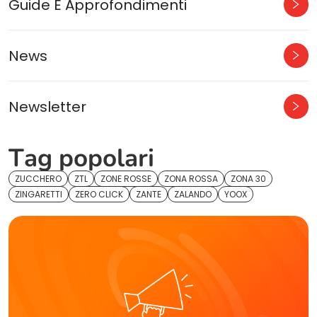
Guide E Approfondimenti
News
Newsletter
Tag popolari
ZUCCHERO
ZTL
ZONE ROSSE
ZONA ROSSA
ZONA 30
ZINGARETTI
ZERO CLICK
ZANTE
ZALANDO
YOOX