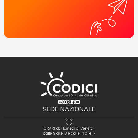
(opens in a new tab)
(opens in a new tab)
(opens in a new tab)
(opens in a new tab)
(opens in a new tab)
SEDE NAZIONALE
ORARI: dal Lunedì al Venerdì
dalle 9 alle 13 e dalle 14 alle 17