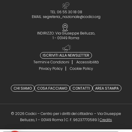
TEL: 06 55 30 18 08
EMAIL:
segreteria_nazionale@codici.org
INDIRIZZO: Via Giuseppe Belluzzo,
1 - 00149 Roma
ISCRIVITI ALLA NEWSLETTER
Termini e Condizioni
Accessibilità
Privacy Policy
Cookie Policy
CHI SIAMO
COSA FACCIAMO
CONTATTI
AREA STAMPA
© 2026 Codici – Centro per i diritti del cittadino – Via Giuseppe
(opens in a 
Belluzzo, 1 – 00149 Roma | C. F. 96237770589 |
Credits