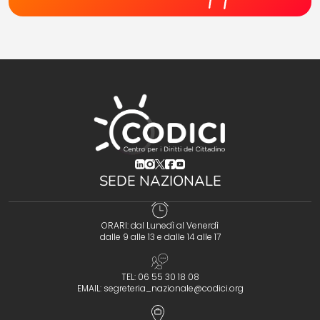
(opens in a new tab)
(opens in a new tab)
(opens in a new tab)
(opens in a new tab)
(opens in a new tab)
SEDE NAZIONALE
ORARI: dal Lunedì al Venerdì
dalle 9 alle 13 e dalle 14 alle 17
TEL: 06 55 30 18 08
EMAIL:
segreteria_nazionale@codici.org