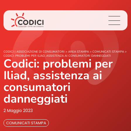
Chi Siamo
CODICI | ASSOCIAZIONE DI CONSUMATORI
>
AREA STAMPA
>
COMUNICATI STAMPA
>
CODICI: PROBLEMI PER ILIAD, ASSISTENZA AI CONSUMATORI DANNEGGIATI
Codici: problemi per
Cosa Facciamo
Iliad, assistenza ai
Area Stampa
consumatori
danneggiati
Contatti
2 Maggio 2023
Login
COMUNICATI STAMPA