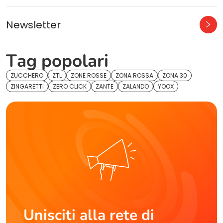
Newsletter
Tag popolari
ZUCCHERO
ZTL
ZONE ROSSE
ZONA ROSSA
ZONA 30
ZINGARETTI
ZERO CLICK
ZANTE
ZALANDO
YOOX
Unisciti alla rete di