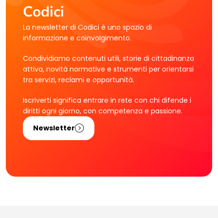
Codici
La newsletter di Codici è uno spazio di
informazione e coinvolgimento.
Condividiamo contenuti utili, storie di cittadinanza
attiva, novità normative e strumenti per orientarsi
tra servizi, reclami e opportunità.
Iscriverti significa entrare in rete con chi difende i
diritti ogni giorno, con competenza e passione.
Newsletter