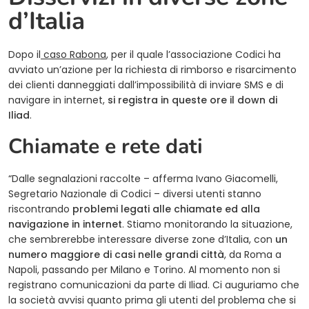
d’Italia
(opens in a new tab)
Dopo il
caso Rabona
, per il quale l’associazione Codici ha
avviato un’azione per la richiesta di rimborso e risarcimento
dei clienti danneggiati dall’impossibilità di inviare SMS e di
navigare in internet,
si registra in queste ore il down di
Iliad
.
Chiamate e rete dati
“Dalle segnalazioni raccolte – afferma Ivano Giacomelli,
Segretario Nazionale di Codici – diversi utenti stanno
riscontrando
problemi legati alle chiamate ed alla
navigazione in internet
. Stiamo monitorando la situazione,
che sembrerebbe interessare diverse zone d’Italia, con
un
numero maggiore di casi nelle grandi città
, da Roma a
Napoli, passando per Milano e Torino. Al momento non si
registrano comunicazioni da parte di Iliad. Ci auguriamo che
la società avvisi quanto prima gli utenti del problema che si