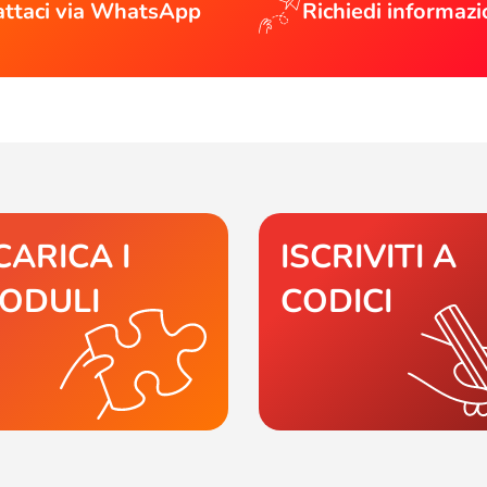
ttaci via WhatsApp
Richiedi informazi
CARICA I
ISCRIVITI A
ODULI
CODICI