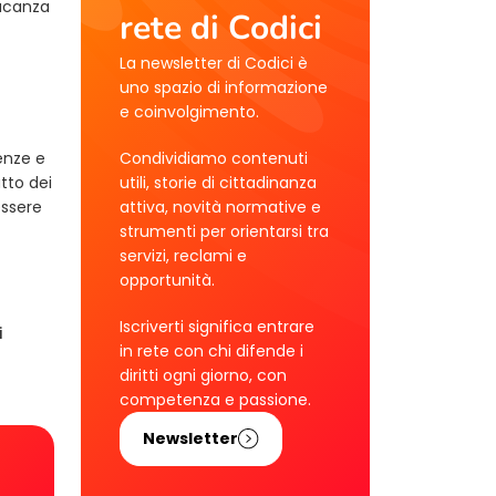
vacanza
rete di Codici
La newsletter di Codici è
uno spazio di informazione
e coinvolgimento.
enze e
Condividiamo contenuti
tto dei
utili, storie di cittadinanza
essere
attiva, novità normative e
strumenti per orientarsi tra
servizi, reclami e
opportunità.
Iscriverti significa entrare
i
in rete con chi difende i
diritti ogni giorno, con
competenza e passione.
Newsletter
!