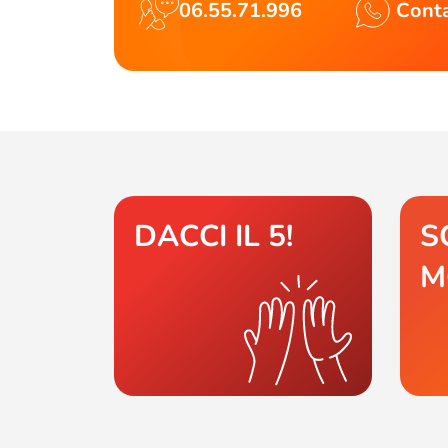
06.55.71.996
Conta
DACCI IL 5!
S
M