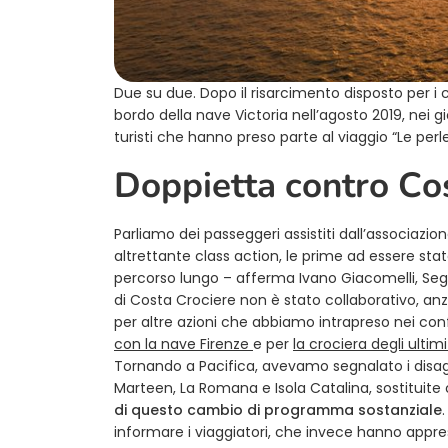
Due su due. Dopo il risarcimento disposto per i 
bordo della nave Victoria nell’agosto 2019, nei gi
turisti che hanno preso parte al viaggio “Le per
Doppietta contro Co
Parliamo dei passeggeri assistiti dall’associazio
altrettante class action, le prime ad essere state
percorso lungo – afferma Ivano Giacomelli, Segr
di Costa Crociere non è stato collaborativo, an
per altre azioni che abbiamo intrapreso nei co
con la nave Firenze
e per
la crociera degli ulti
Tornando a Pacifica, avevamo segnalato i disagi d
Marteen, La Romana e Isola Catalina, sostituite 
di questo cambio di programma sostanziale
informare i viaggiatori, che invece hanno appres