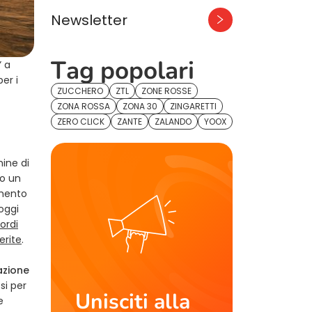
Newsletter
Tag popolari
” a
er i
ZUCCHERO
ZTL
ZONE ROSSE
ZONA ROSSA
ZONA 30
ZINGARETTI
ZERO CLICK
ZANTE
ZALANDO
YOOX
mine di
to un
amento
oggi
iordi
erite
.
azione
si per
Unisciti alla
e