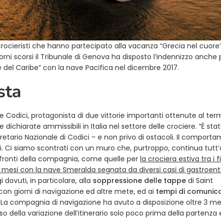
crocieristi che hanno partecipato alla vacanza “Grecia nel cuore
orni scorsi il Tribunale di Genova ha disposto l’indennizzo anche p
le del Caribe” con la nave Pacifica nel dicembre 2017.
sta
ne Codici, protagonista di due vittorie importanti ottenute al ter
 dichiarate ammissibili in Italia nel settore delle crociere. “È sta
etario Nazionale di Codici – e non privo di ostacoli. Il comport
zi. Ci siamo scontrati con un muro che, purtroppo, continua tutt’
nfronti della compagnia, come quelle per
la crociera estiva tra i f
mi mesi con la nave Smeralda segnata da diversi casi di gastroent
ovuti, in particolare, alla
soppressione delle tappe
di Saint
con giorni di navigazione ed altre mete, ed ai
tempi di comunic
. La compagnia di navigazione ha avuto a disposizione oltre 3 me
o della variazione dell’itinerario solo poco prima della partenza 