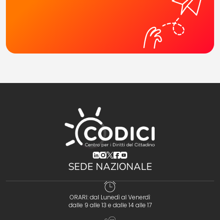
(opens in a new tab)
(opens in a new tab)
(opens in a new tab)
(opens in a new tab)
(opens in a new tab)
SEDE NAZIONALE
ORARI: dal Lunedì al Venerdì
dalle 9 alle 13 e dalle 14 alle 17