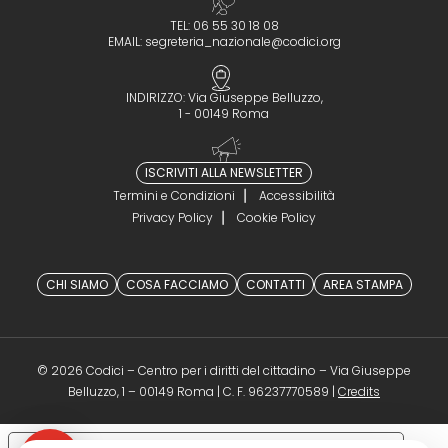
TEL: 06 55 30 18 08
EMAIL:
segreteria_nazionale@codici.org
INDIRIZZO: Via Giuseppe Belluzzo,
1 - 00149 Roma
ISCRIVITI ALLA NEWSLETTER
Termini e Condizioni
Accessibilità
Privacy Policy
Cookie Policy
CHI SIAMO
COSA FACCIAMO
CONTATTI
AREA STAMPA
© 2026 Codici – Centro per i diritti del cittadino – Via Giuseppe
(opens in a 
Belluzzo, 1 – 00149 Roma | C. F. 96237770589 |
Credits