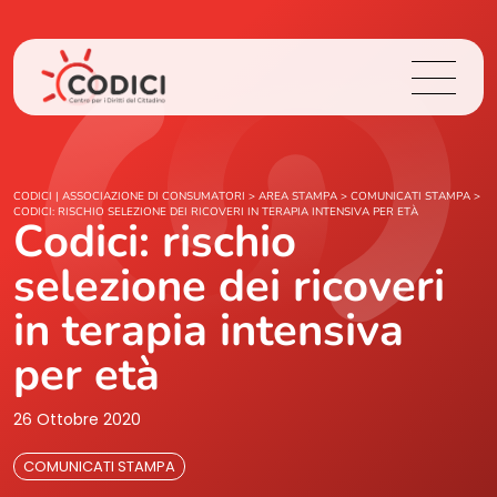
Chi Siamo
CODICI | ASSOCIAZIONE DI CONSUMATORI
>
AREA STAMPA
>
COMUNICATI STAMPA
>
CODICI: RISCHIO SELEZIONE DEI RICOVERI IN TERAPIA INTENSIVA PER ETÀ
Codici: rischio
Cosa Facciamo
selezione dei ricoveri
Area Stampa
in terapia intensiva
per età
Contatti
26 Ottobre 2020
Login
COMUNICATI STAMPA