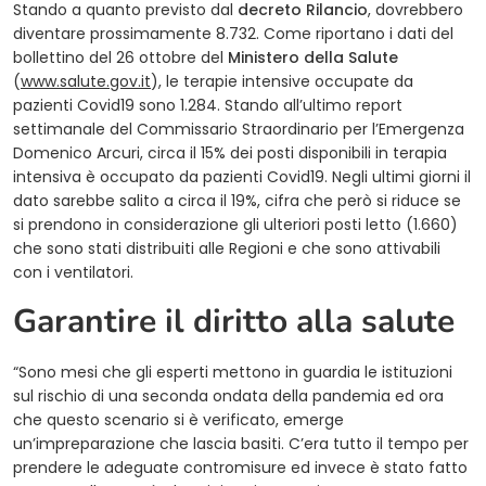
Stando a quanto previsto dal
decreto Rilancio
, dovrebbero
diventare prossimamente 8.732. Come riportano i dati del
bollettino del 26 ottobre del
Ministero della Salute
(
www.salute.gov.it
), le terapie intensive occupate da
pazienti Covid19 sono 1.284. Stando all’ultimo report
settimanale del Commissario Straordinario per l’Emergenza
Domenico Arcuri, circa il 15% dei posti disponibili in terapia
intensiva è occupato da pazienti Covid19. Negli ultimi giorni il
dato sarebbe salito a circa il 19%, cifra che però si riduce se
si prendono in considerazione gli ulteriori posti letto (1.660)
che sono stati distribuiti alle Regioni e che sono attivabili
con i ventilatori.
Garantire il diritto alla salute
“Sono mesi che gli esperti mettono in guardia le istituzioni
sul rischio di una seconda ondata della pandemia ed ora
che questo scenario si è verificato, emerge
un’impreparazione che lascia basiti. C’era tutto il tempo per
prendere le adeguate contromisure ed invece è stato fatto