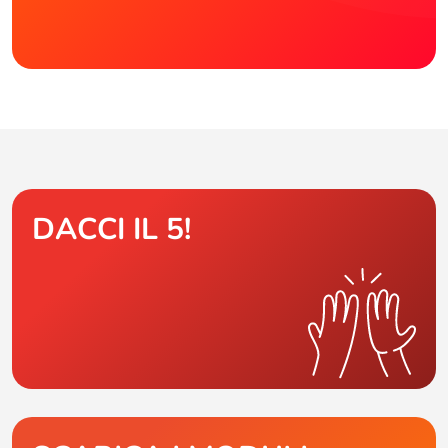
DACCI IL 5!