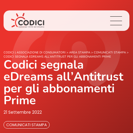
Chi Siamo
CODICI | ASSOCIAZIONE DI CONSUMATORI
>
AREA STAMPA
>
COMUNICATI STAMPA
>
CODICI SEGNALA EDREAMS ALL’ANTITRUST PER GLI ABBONAMENTI PRIME
Codici segnala
Cosa Facciamo
eDreams all’Antitrust
Area Stampa
per gli abbonamenti
Prime
Contatti
21 Settembre 2022
Login
COMUNICATI STAMPA