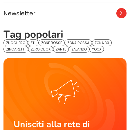
Newsletter
Tag popolari
ZUCCHERO
ZTL
ZONE ROSSE
ZONA ROSSA
ZONA 30
ZINGARETTI
ZERO CLICK
ZANTE
ZALANDO
YOOX
Unisciti alla rete di