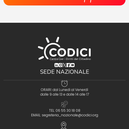
(opens in a new tab)
(opens in a new tab)
(opens in a new tab)
(opens in a new tab)
(opens in a new tab)
SEDE NAZIONALE
ORARI: dal Lunedì al Venerdì
dalle 9 alle 13 e dalle 14 alle 17
TEL: 06 55 30 18 08
EMAIL:
segreteria_nazionale@codici.org