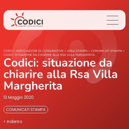
Chi Siamo
CODICI | ASSOCIAZIONE DI CONSUMATORI
>
AREA STAMPA
>
COMUNICATI STAMPA
>
CODICI: SITUAZIONE DA CHIARIRE ALLA RSA VILLA MARGHERITA
Codici: situazione da
Cosa Facciamo
chiarire alla Rsa Villa
Area Stampa
Margherita
Contatti
13 Maggio 2020
COMUNICATI STAMPA
Login
< Indietro