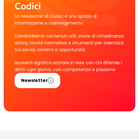
Codici
La newsletter di Codici è uno spazio di
informazione e coinvolgimento.
Condividiamo contenuti utili, storie di cittadinanza
attiva, novità normative e strumenti per orientarsi
tra servizi, reclami e opportunità.
Iscriverti significa entrare in rete con chi difende i
diritti ogni giorno, con competenza e passione.
Newsletter