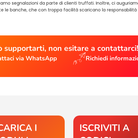
mo segnalazioni da parte di clienti truffati. Inoltre, ci auguriam
 le banche, che con troppa facilità scaricano la responsabilità 
 supportarti, non esitare a contattarci
ttaci via WhatsApp
Richiedi informazi
CARICA I
ISCRIVITI A