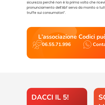
sicurezza perché non è la prima volta che ricevia
pronunciamento dell’Abf serva da monito a tutte
truffe sui consumatori”.
L’associazione Codici può
06.55.71.996
Conta
DACCI IL 5!
S