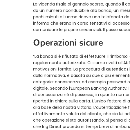
La vicenda risale al gennaio scorso, quando il c
da un numero riconducibile alla banca, un mess
pochi minuti e l’uomo riceve una telefonata da 
informa che erano in corso tentativi di accesso
comunicare le proprie credenziali. Il passo succe
Operazioni sicure
“La banca si è rifiutata di effettuare il rimbor
regolarmente autorizzata. Ci siamo rivolti all’
motivazioni fornite. La procedura di
autenticazi
dalla normativa, è basata su due o più element
categorie: conoscenza, ad esempio password o P
digitale. Secondo l’European Banking Authority,
di conoscenza né di possesso, in quanto numero
riportati in chiaro sulla carta. L’unico fattore 
alla base della nostra vittoria. L’autenticazion
effettivamente voluta dal cliente, che sia lui ad
che operazione si sta autorizzando. Si pensa di da
che Ing Direct proceda in tempi brevi al rimbor