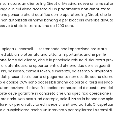
onsumatore, un cliente Ing Direct di Messina, riceve un sms sul ce
aggio in cui viene avvisato di un
pagamento non autorizzato
.
una persona che si qualifica come operatore Ing Direct, che lo
 non autorizzati all’home banking e per bloccarli avrebbe dovut
ssivo è stata la transazione da 1.200 euro.
so – spiega Giacomelli –, sostenendo che l’operazione era stata
Abf ed abbiamo ottenuto una vittoria importante, anche per le
one forte
del cliente, che è la principale misura di sicurezza pre
i di autenticazione appartenenti ad almeno due delle seguenti
IN, possesso, come il token, e inerenza, ad esempio l’impronta
 i dati presenti sulla carta di pagamento non costituiscono elem
 e codice CCV sono accessibili anche da parte di terzi essendo
di autenticazione di rilievo è il codice monouso ed è questo uno de
e forte deve garantire in concreto che una specifica operazione s
 ordinarla. Non basta, ad esempio, solo il PIN se la banca non spi
re l’ok per un’attività ed invece ci si ritrova truffati. Ci aspett
so e auspichiamo anche un intervento per migliorare i sistemi di