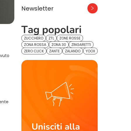
Newsletter
Tag popolari
ZUCCHERO
ZTL
ZONE ROSSE
ZONA ROSSA
ZONA 30
ZINGARETTI
ZERO CLICK
ZANTE
ZALANDO
YOOX
ovuto
mente
Unisciti alla