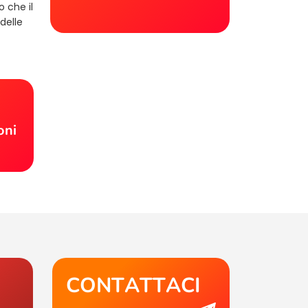
o che il
delle
!
oni
CONTATTACI