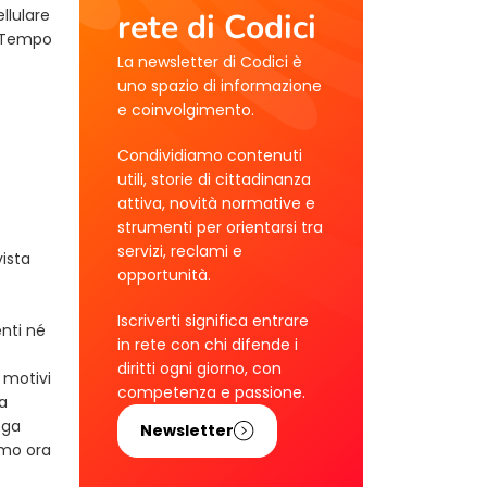
llulare
rete di Codici
 Tempo
La newsletter di Codici è
uno spazio di informazione
o
e coinvolgimento.
Condividiamo contenuti
utili, storie di cittadinanza
attiva, novità normative e
strumenti per orientarsi tra
servizi, reclami e
vista
opportunità.
Iscriverti significa entrare
enti né
in rete con chi difende i
diritti ogni giorno, con
i motivi
competenza e passione.
ia
ega
Newsletter
iamo ora