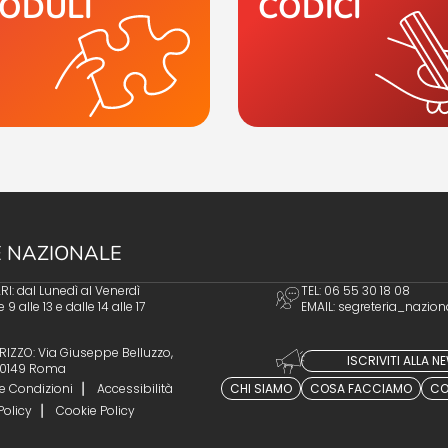
ODULI
CODICI
 NAZIONALE
I: dal Lunedì al Venerdì
TEL: 06 55 30 18 08
e 9 alle 13 e dalle 14 alle 17
EMAIL:
segreteria_nazion
RIZZO: Via Giuseppe Belluzzo,
ISCRIVITI ALLA 
 00149 Roma
e Condizioni
Accessibilità
CHI SIAMO
COSA FACCIAMO
CO
Policy
Cookie Policy