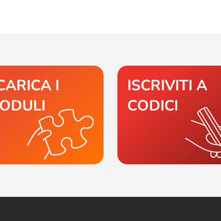
CARICA I
ISCRIVITI A
ODULI
CODICI