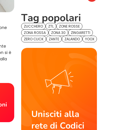
Tag popolari
ZUCCHERO
ZTL
ZONE ROSSE
ione
ZONA ROSSA
ZONA 30
ZINGARETTI
ZERO CLICK
ZANTE
ZALANDO
YOOX
nte
n si è
alla
!
oni
Unisciti alla
rete di Codici