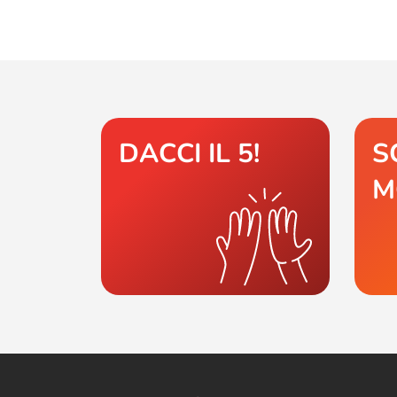
DACCI IL 5!
S
M