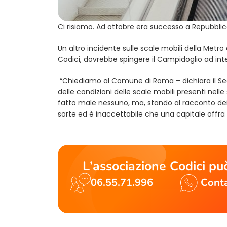
Ci risiamo. Ad ottobre era successo a Repubblic
Un altro incidente sulle scale mobili della Metr
Codici, dovrebbe spingere il Campidoglio ad inte
“Chiediamo al Comune di Roma – dichiara il Segr
delle condizioni delle scale mobili presenti nel
fatto male nessuno, ma, stando al racconto dei 
sorte ed è inaccettabile che una capitale offra 
L’associazione Codici può
06.55.71.996
Conta