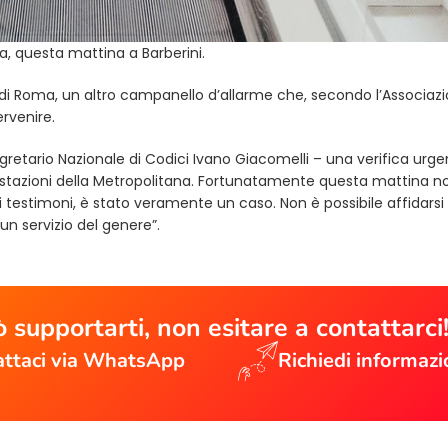
a, questa mattina a Barberini.
o di Roma, un altro campanello d’allarme che, secondo l’Associaz
rvenire.
etario Nazionale di Codici Ivano Giacomelli – una verifica urge
le stazioni della Metropolitana. Fortunatamente questa mattina no
testimoni, è stato veramente un caso. Non è possibile affidarsi 
un servizio del genere”.
 supportarti, non esitare a contattarci
ttaci via WhatsApp
Richiedi informazi