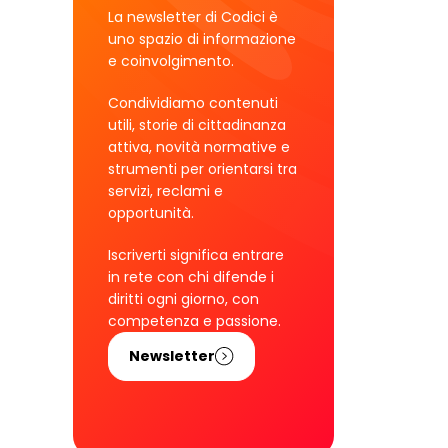
La newsletter di Codici è
uno spazio di informazione
e coinvolgimento.
Condividiamo contenuti
utili, storie di cittadinanza
attiva, novità normative e
strumenti per orientarsi tra
servizi, reclami e
opportunità.
Iscriverti significa entrare
in rete con chi difende i
diritti ogni giorno, con
competenza e passione.
Newsletter