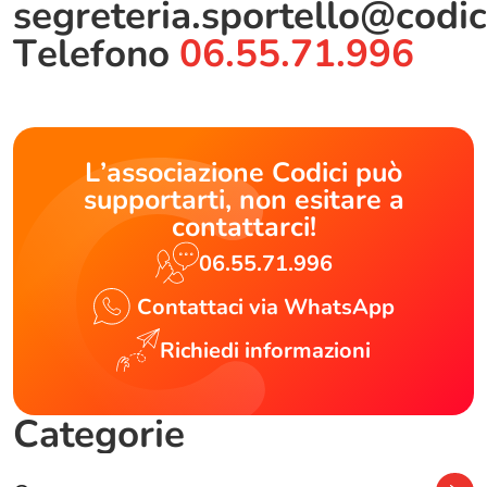
segreteria.sportello@codic
Telefono
06.55.71.996
L’associazione Codici può
supportarti, non esitare a
contattarci!
06.55.71.996
Contattaci via WhatsApp
Richiedi informazioni
Categorie