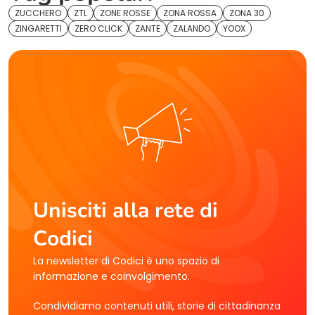
ZUCCHERO
ZTL
ZONE ROSSE
ZONA ROSSA
ZONA 30
ZINGARETTI
ZERO CLICK
ZANTE
ZALANDO
YOOX
Unisciti alla rete di
Codici
La newsletter di Codici è uno spazio di
informazione e coinvolgimento.
Condividiamo contenuti utili, storie di cittadinanza