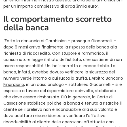
un’email informa il nostro assistito di una serie di transazioni
per un importo complessivo di circa 3mila euro”.
Il comportamento scorretto
della banca
“Fatta la denuncia ai Carabinieri – prosegue Giacomelli –
dopo 6 mesi arriva finalmente la risposta della banca alla
richiesta di riaccredito
. Con stupore e rammarico, il
consumatore legge il rifiuto dell’istituto, che sostiene di non
avere responsabilità. Un ‘no’ scorretto e inaccettabile. La
banca, infatti, avrebbe dovuto verificare la sicurezza del
numero verde intorno a cui ruota la truffa. L’
Arbitro Bancario
(opens in a new tab)
Finanziario
, in un caso analogo – sottolinea Giacomelli – si è
espresso a favore del risparmiatore coinvolto, stabilendo
che deve essere rimborsato. Più in generale, la Corte di
Cassazione stabilisce poi che la banca è tenuta a risarcire il
cliente se il prelievo non è riconducibile alla sua volontà e
deve adottare misure idonee a verificare l’effettiva
riconducibilità al cliente delle operazioni effettuate con