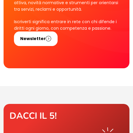
attiva, novità normative e strumenti per orientarsi
tra servizi, reclami e opportunità.
Iscriverti significa entrare in rete con chi difende i
diritti ogni giorno, con competenza e passione.
Newsletter
DACCI IL 5!