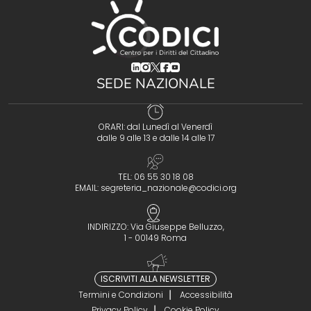
(opens in a new tab)
(opens in a new tab)
(opens in a new tab)
(opens in a new tab)
(opens in a new tab)
SEDE NAZIONALE
ORARI: dal Lunedì al Venerdì
dalle 9 alle 13 e dalle 14 alle 17
TEL: 06 55 30 18 08
EMAIL:
segreteria_nazionale@codici.org
INDIRIZZO: Via Giuseppe Belluzzo,
1 - 00149 Roma
ISCRIVITI ALLA NEWSLETTER
Termini e Condizioni
Accessibilità
Privacy Policy
Cookie Policy