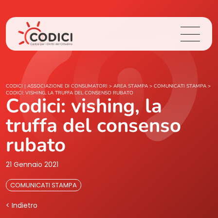
Chi Siamo
CODICI | ASSOCIAZIONE DI CONSUMATORI
>
AREA STAMPA
>
COMUNICATI STAMPA
>
CODICI: VISHING, LA TRUFFA DEL CONSENSO RUBATO
Codici: vishing, la
Cosa Facciamo
truffa del consenso
Area Stampa
rubato
Contatti
21 Gennaio 2021
COMUNICATI STAMPA
Login
< Indietro