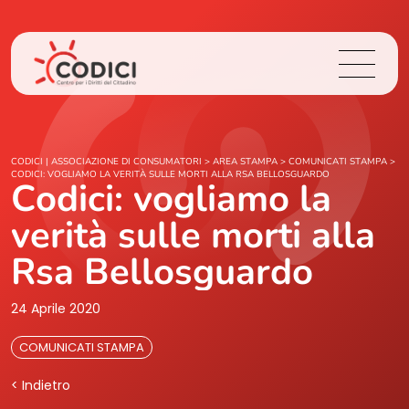
Chi Siamo
CODICI | ASSOCIAZIONE DI CONSUMATORI
>
AREA STAMPA
>
COMUNICATI STAMPA
>
CODICI: VOGLIAMO LA VERITÀ SULLE MORTI ALLA RSA BELLOSGUARDO
Codici: vogliamo la
Cosa Facciamo
verità sulle morti alla
Area Stampa
Rsa Bellosguardo
Contatti
24 Aprile 2020
COMUNICATI STAMPA
Login
< Indietro