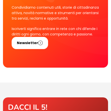
Condividiamo contenuti utili, storie di cittadinanza
attiva, novità normative e strumenti per orientarsi
tra servizi, reclami e opportunità.
Iscriverti significa entrare in rete con chi difende i
diritti ogni giorno, con competenza e passione.
Newsletter
DACCI IL 5!