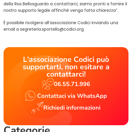
della Rsa Bellosguardo a contattarci, siamo pronti a fornire il
nostro supporto legale affinché venga fatta chiarezza”.
È possibile rivolgersi all’associazione Codici inviando una
email a
segreteria.sportello@codici.org
.
L’associazione Codici può
supportarti, non esitare a
contattarci!
06.55.71.996
Contattaci via WhatsApp
Richiedi informazioni
Categorie