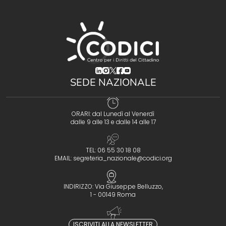
(opens in a new tab)
(opens in a new tab)
(opens in a new tab)
(opens in a new tab)
(opens in a new tab)
SEDE NAZIONALE
ORARI: dal Lunedì al Venerdì
dalle 9 alle 13 e dalle 14 alle 17
TEL: 06 55 30 18 08
EMAIL:
segreteria_nazionale@codici.org
INDIRIZZO: Via Giuseppe Belluzzo,
1 - 00149 Roma
ISCRIVITI ALLA NEWSLETTER