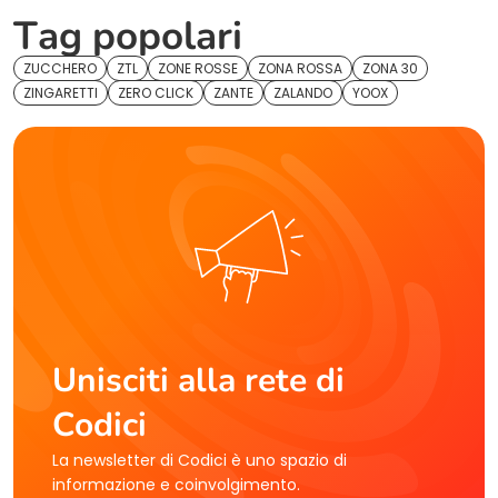
Tag popolari
ZUCCHERO
ZTL
ZONE ROSSE
ZONA ROSSA
ZONA 30
ZINGARETTI
ZERO CLICK
ZANTE
ZALANDO
YOOX
Unisciti alla rete di
Codici
La newsletter di Codici è uno spazio di
informazione e coinvolgimento.