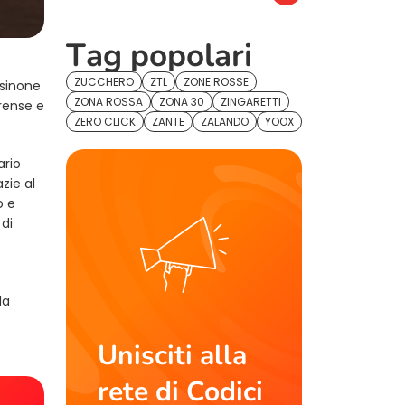
Tag popolari
ZUCCHERO
ZTL
ZONE ROSSE
osinone
ZONA ROSSA
ZONA 30
ZINGARETTI
orense e
ZERO CLICK
ZANTE
ZALANDO
YOOX
ario
zie al
o e
di
la
Unisciti alla
rete di Codici