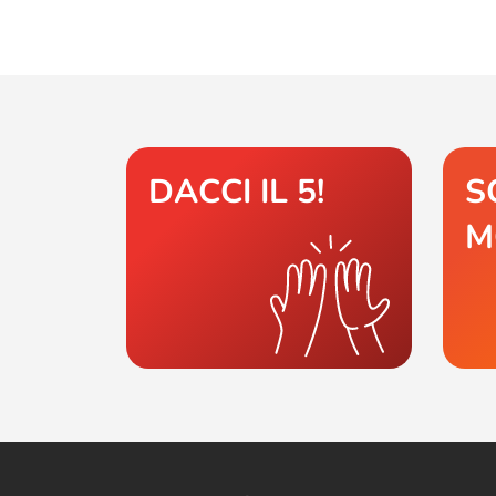
DACCI IL 5!
S
M