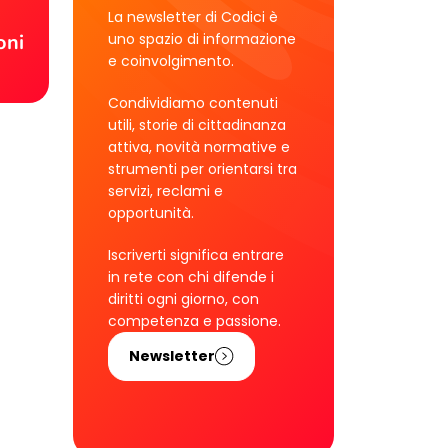
!
La newsletter di Codici è
uno spazio di informazione
oni
e coinvolgimento.
Condividiamo contenuti
utili, storie di cittadinanza
attiva, novità normative e
strumenti per orientarsi tra
servizi, reclami e
opportunità.
Iscriverti significa entrare
in rete con chi difende i
diritti ogni giorno, con
competenza e passione.
Newsletter