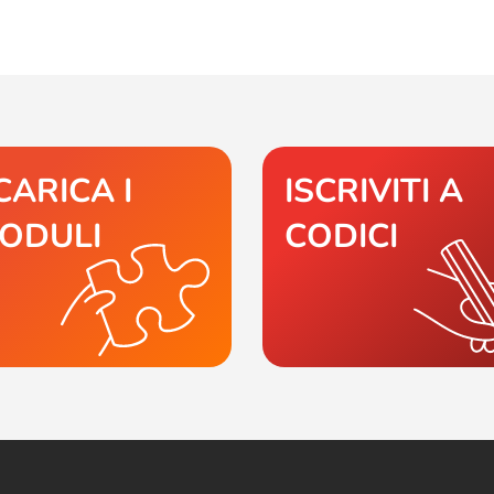
CARICA I
ISCRIVITI A
ODULI
CODICI