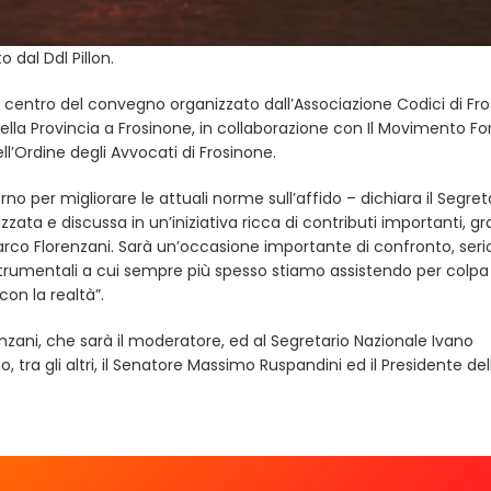
 dal Ddl Pillon.
al centro del convegno organizzato dall’Associazione Codici di Fr
della Provincia a Frosinone, in collaborazione con Il Movimento F
ell’Ordine degli Avvocati di Frosinone.
no per migliorare le attuali norme sull’affido – dichiara il Segret
zata e discussa in un’iniziativa ricca di contributi importanti, gra
rco Florenzani. Sarà un’occasione importante di confronto, seri
strumentali a cui sempre più spesso stiamo assistendo per colpa 
on la realtà”.
nzani, che sarà il moderatore, ed al Segretario Nazionale Ivano
 tra gli altri, il Senatore Massimo Ruspandini ed il Presidente del