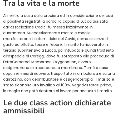
Tra la vita e la morte
Al rientro a casa dalla crociera ed in considerazione dei casi
di positività registrati a bordo, la coppia di Lucca assistita
dall’associazione Codici fu messa inizialmente in
quarantena. Successivamente marito e moglie
manifestarono i sintomi tipici del Covid, come assenza di
gusto ed olfatto, tosse e febbre. Il marito fu ricoverato in
terapia subintensiva a Lucca, poi intubato e quindi trasferito
all’ospedale di Careggi, dove fu sottoposto alla procedura di
ExtraCorporeal Membrane Oxygenation, ovvero
ossigenazione extracorporea a membrana. Tornò a casa
dopo sei mesi di ricovero, trasportato in ambulanza e su una
carrozzina, con deambulatore e ossigenoterapia.
Il marito è
stato riconosciuto invalido al 100%
. Negativizzatasi prima,
la moglie non poté rientrare al lavoro per accudire il marito.
Le due class action dichiarate
ammissibili