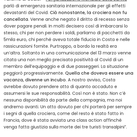
parlò di emergenza sanitaria internazionale per gli effetti
devastanti del Covid.
Ciò nonostante, la crociera non fu
cancellata
. Venne anche negato il diritto di recesso senza
dover pagare penali. In molti decisero così di imbarcarsi lo
stesso, chi per non perdere i soldi, parliamo di pacchetti da
5mila euro, chi perché aveva totale fiducia in Costa e nelle
rassicurazioni fornite. Purtroppo, a bordo la realtà era
un’altra. Soltanto in una comunicazione del 13 marzo venne
citata una non meglio precisata positività al Covid di un
membro dell’equipaggio e di due passeggeri. La situazione
peggiorò progressivamente.
Quella che doveva essere una
vacanza, divenne un incubo
. A nostro avviso, Costa
avrebbe dovuto prendere atto di quanto accaduto e
assumersi le sue responsabilità. Così non è stato. Non c’è
nessuna disponibilità da parte della compagnia, ma noi
andremo avanti. Un atto dovuto per chi porterà per sempre
i segni di quella crociera, come del resto è stato fatto in
Francia, dove è stata avviata una class action affinché
venga fatta giustizia sulla morte dei tre turisti transalpini”.