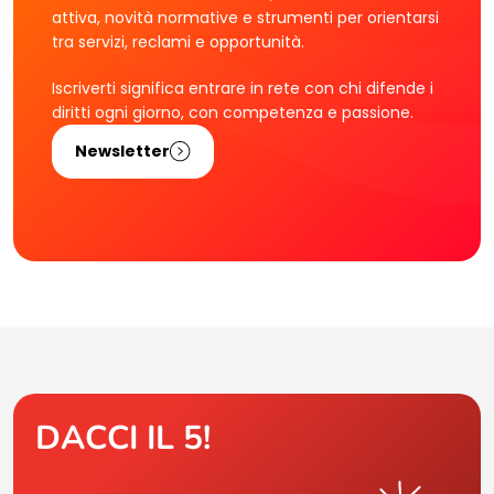
attiva, novità normative e strumenti per orientarsi
tra servizi, reclami e opportunità.
Iscriverti significa entrare in rete con chi difende i
diritti ogni giorno, con competenza e passione.
Newsletter
DACCI IL 5!