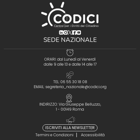
(opens in a new tab)
(opens in a new tab)
(opens in a new tab)
(opens in a new tab)
(opens in a new tab)
SEDE NAZIONALE
ORARI: dal Lunedì al Venerdì
dalle 9 alle 13 e dalle 14 alle 17
TEL: 06 55 30 18 08
EMAIL:
segreteria_nazionale@codici.org
INDIRIZZO: Via Giuseppe Belluzzo,
1 - 00149 Roma
ISCRIVITI ALLA NEWSLETTER
Termini e Condizioni
Accessibilità