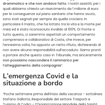
drammatico e che non andava fatto
. I nostri assistiti, per i
quali abbiamo chiesto un risarcimento da 1 milione di euro
per le conseguenze sul piano sanitario che hanno avuto,
sono stati segnati per sempre da quella crociera. In
particolare il marito, che ha lottato tra la vita e la morte per
mesi ed è stato riconosciuto invalido al 100%. Di fronte a
tutto questo, ci saremmo aspettati un comportamento
comprensivo e collaborativo di Costa, che invece, per
l’ennesima volta, ha opposto un netto rifiuto, dichiarando di
non avere alcuna responsabilità sull’accaduto. Siamo pronti
a portare anche questo caso in Tribunale, ma sinceramente
non possiamo nascondere il rammarico per
l’atteggiamento della compagnia
”.
L’emergenza Covid e la
situazione a bordo
“Poche settimane prima dell’inizio della vacanza – sottolinea
Stefano Gallotta, Responsabile del settore Trasporti e
(open
Turismo di Codici –
l’Organizzazione Mondiale della Sanità