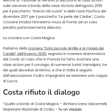
Mentre al Tribunale di Genova si discutono le class action
sulle vacanze a bordo della nave Victoria dell’agosto 2019
per il pacchetto “Grecia nel cuore” e della nave Pacifica del
dicembre 2017 per il pacchetto “Le perle del Caribe”, Costa
Crociere innalza l’ennesimo muro di fronte ad un caso
peraltro particolarmente delicato.
La crociera con Costa Magica
Parliamo della
crociera “Dolci piccole Antille e la magia dei
Caraibi” dell’inverno 2020
, segnata in maniera drammatica
dal Covid. Un caso che in Francia ha fatto scattare una
class action per il contagio di numerosi turisti transalpini, tre
dei quali deceduti al rientro, e che in Italia è seguito
dall’associazione Codici, impegnata ad assistere una coppia
di Lucca.
Costa rifiuto il dialogo
“Quello a bordo di Costa Magica – dichiara Ivano Giacomelli,
Segretario Nazionale di Codici –
fu un viaggio