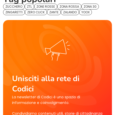
ZUCCHERO
ZTL
ZONE ROSSE
ZONA ROSSA
ZONA 30
ZINGARETTI
ZERO CLICK
ZANTE
ZALANDO
YOOX
Unisciti alla rete di
Codici
La newsletter di Codici è uno spazio di
informazione e coinvolgimento.
Condividiamo contenuti utili, storie di cittadinanza