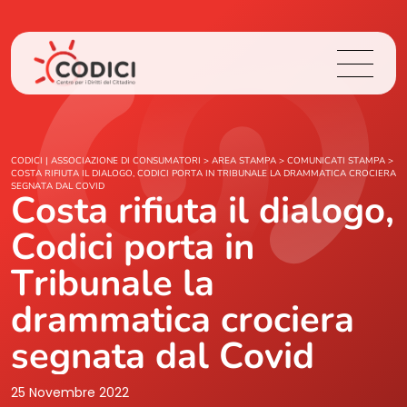
Chi Siamo
CODICI | ASSOCIAZIONE DI CONSUMATORI
>
AREA STAMPA
>
COMUNICATI STAMPA
>
COSTA RIFIUTA IL DIALOGO, CODICI PORTA IN TRIBUNALE LA DRAMMATICA CROCIERA
SEGNATA DAL COVID
Costa rifiuta il dialogo,
Cosa Facciamo
Codici porta in
Area Stampa
Tribunale la
Contatti
drammatica crociera
segnata dal Covid
Login
25 Novembre 2022