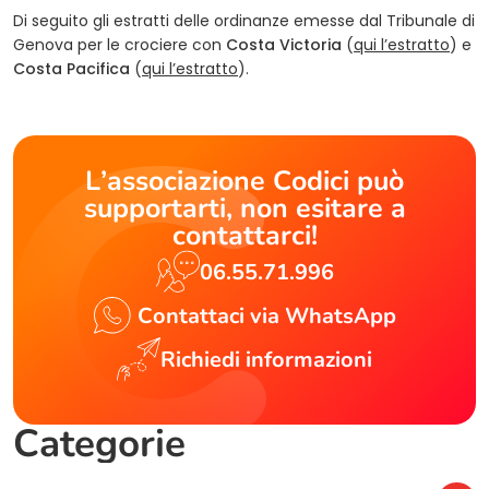
Di seguito gli estratti delle ordinanze emesse dal Tribunale di
Genova per le crociere con
Costa Victoria
(
qui l’estratto
) e
Costa Pacifica
(
qui l’estratto
).
L’associazione Codici può
supportarti, non esitare a
contattarci!
06.55.71.996
Contattaci via WhatsApp
Richiedi informazioni
Categorie