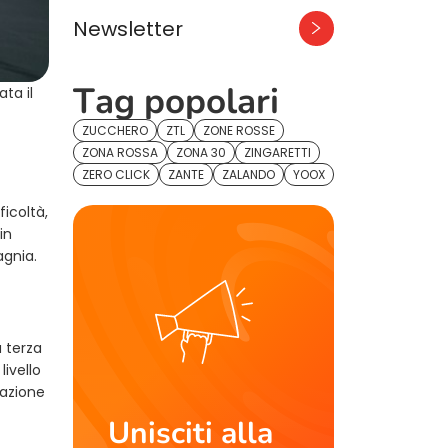
Newsletter
Tag popolari
ta il
ZUCCHERO
ZTL
ZONE ROSSE
ZONA ROSSA
ZONA 30
ZINGARETTI
ZERO CLICK
ZANTE
ZALANDO
YOOX
ficoltà,
in
agnia.
 terza
livello
cazione
Unisciti alla