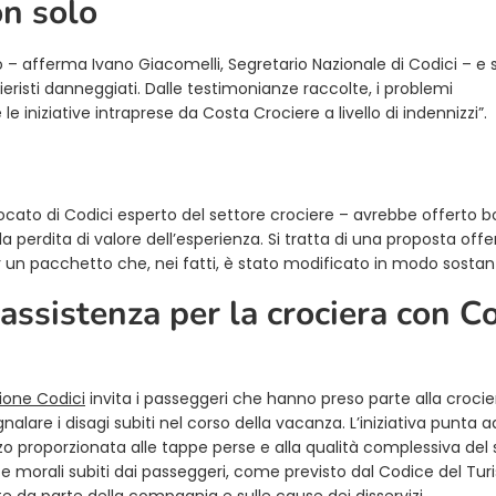
on solo
 – afferma Ivano Giacomelli, Segretario Nazionale di Codici – e
ieristi danneggiati. Dalle testimonianze raccolte, i problemi
iniziative intraprese da Costa Crociere a livello di indennizzi”.
ocato di Codici esperto del settore crociere – avrebbe offerto 
 la perdita di valore dell’esperienza. Si tratta di una proposta off
er un pacchetto che, nei fatti, è stato modificato in modo sostanz
assistenza per la crociera con C
ione Codici
invita i passeggeri che hanno preso parte alla croci
lare i disagi subiti nel corso della vacanza. L’iniziativa punta a
zo proporzionata alle tappe perse e alla qualità complessiva del 
 e morali subiti dai passeggeri, come previsto dal Codice del Tur
e da parte della compagnia e sulle cause dei disservizi.