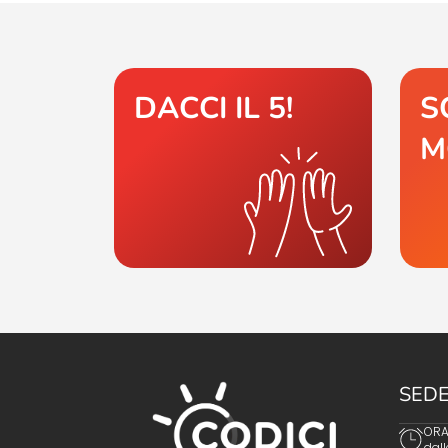
DACCI IL 5!
S
M
SEDE
ORAR
dall