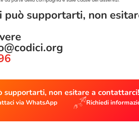
 può supportarti, non esitar
ivere
lo@codici.org
96
 supportarti, non esitare a contattarci
ttaci via WhatsApp
Richiedi informazi