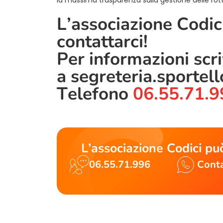
L’associazione Codici
contattarci!
Per informazioni scr
a
segreteria.sportel
Telefono
06.55.71.9
L’associazione Codici può
06.55.71.996
Conta