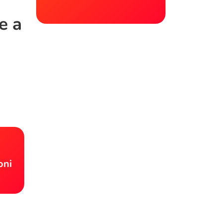
e a
!
oni