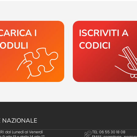
CARICA I
ISCRIVITI A
ODULI
CODICI
 NAZIONALE
I: dal Lunedì al Venerdì
TEL: 06 55 30 18 08
e 9 alle 13 e dalle 14 alle 17
EMAIL:
segreteria_nazion