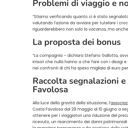
Problemi di viaggio e n
“Stiamo verificando quanto ci è stato segnalato
valutando l’azione da avviare per tutelare i croc
riguarderebbero non solo la vacanza, ma anche le 
La proposta dei bonus
“La compagnia – dichiara Stefano Gallotta, avv
irrisori che nulla hanno a che fare con i disagi e
nei confronti di chi ha speso migliaia di euro p
Raccolta segnalazioni e 
Favolosa
Alla luce della gravità della situazione, l’
associaz
Costa Favolosa dal 29 maggio al 10 giugno a segna
ottenere per i viaggiatori una riduzione del prez
ricevuto, un risarcimento dei danni patrimoniali
la massima trasparenza sulla gestione delle rott