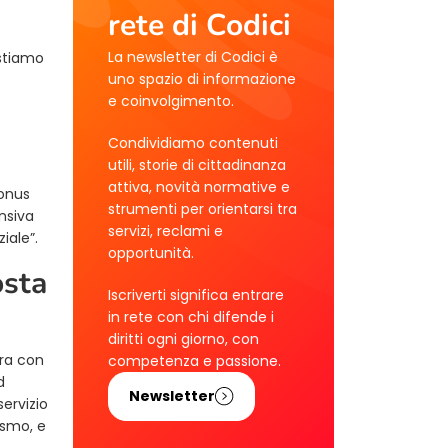
rete di Codici
La newsletter di Codici è
 stiamo
uno spazio di informazione
e coinvolgimento.
Condividiamo contenuti
utili, storie di cittadinanza
attiva, novità normative e
bonus
strumenti per orientarsi tra
ensiva
servizi, reclami e
iale”.
opportunità.
osta
Iscriverti significa entrare
in rete con chi difende i
diritti ogni giorno, con
era con
competenza e passione.
d
Newsletter
servizio
ismo, e