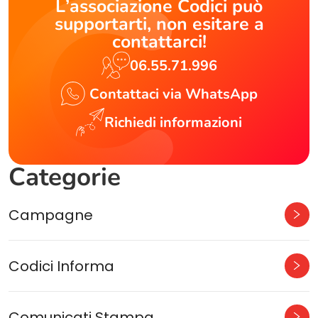
L’associazione Codici può
supportarti, non esitare a
contattarci!
06.55.71.996
Contattaci via WhatsApp
Richiedi informazioni
Categorie
Campagne
Codici Informa
Comunicati Stampa