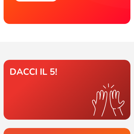
DACCI IL 5!