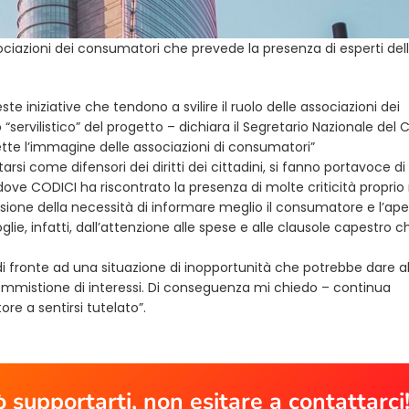
ciazioni dei consumatori che prevede la presenza di esperti del
e iniziative che tendono a svilire il ruolo delle associazioni dei
ervilistico” del progetto – dichiara il Segretario Nazionale del C
e l’immagine delle associazioni di consumatori”
si come difensori dei diritti dei cittadini, si fanno portavoce di i
 dove CODICI ha riscontrato la presenza di molte criticità proprio 
visione della necessità di informare meglio il consumatore e l’ape
lie, infatti, dall’attenzione alle spese e alle clausole capestro c
amo di fronte ad una situazione di inopportunità che potrebbe dare a
commistione di interessi. Di conseguenza mi chiedo – continua
e a sentirsi tutelato”.
 supportarti, non esitare a contattarci