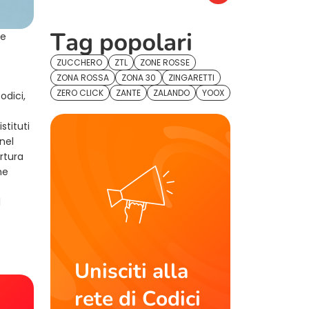
Tag popolari
le
ZUCCHERO
ZTL
ZONE ROSSE
ZONA ROSSA
ZONA 30
ZINGARETTI
ZERO CLICK
ZANTE
ZALANDO
YOOX
odici,
stituti
nel
rtura
he
l
Unisciti alla
rete di Codici
!