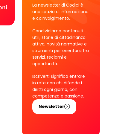
La newsletter di Codici è
oni
uno spazio di informazione
e coinvolgimento.
Condividiamo contenuti
utili, storie di cittadinanza
attiva, novità normative e
strumenti per orientarsi tra
servizi, reclami e
opportunità.
Iscriverti significa entrare
in rete con chi difende i
diritti ogni giorno, con
competenza e passione.
Newsletter