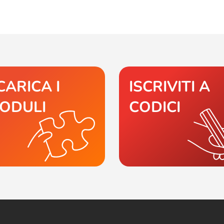
CARICA I
ISCRIVITI A
ODULI
CODICI