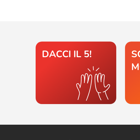
DACCI IL 5!
S
M