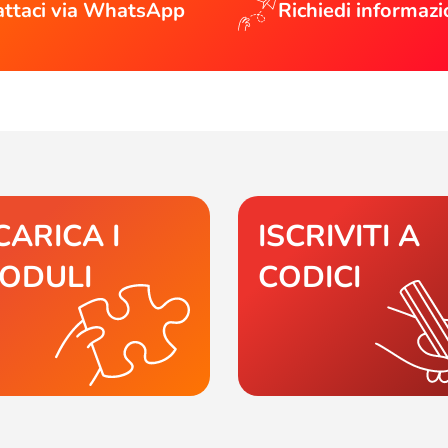
ttaci via WhatsApp
Richiedi informazi
CARICA I
ISCRIVITI A
ODULI
CODICI