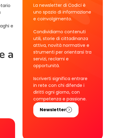
La newsletter di Codici è
tario
uno spazio di informazione
a
e coinvolgimento.
vaghi e
Condividiamo contenuti
utili, storie di cittadinanza
attiva, novità normative e
e a
strumenti per orientarsi tra
servizi, reclami e
opportunità.
Iscriverti significa entrare
in rete con chi difende i
diritti ogni giorno, con
competenza e passione.
Newsletter
!