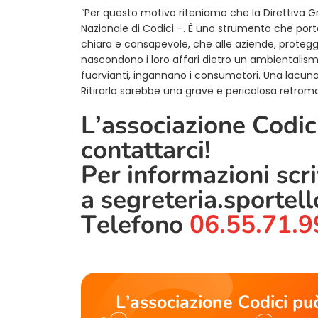
“Per questo motivo riteniamo che la Direttiva G
Nazionale di
Codici
–. È uno strumento che porta
chiara e consapevole, che alle aziende, proteg
nascondono i loro affari dietro un ambientalis
fuorvianti, ingannano i consumatori. Una lacun
Ritirarla sarebbe una grave e pericolosa retromar
L’associazione Codici
contattarci!
Per informazioni scr
a
segreteria.sportel
Telefono
06.55.71.9
L’associazione Codici può