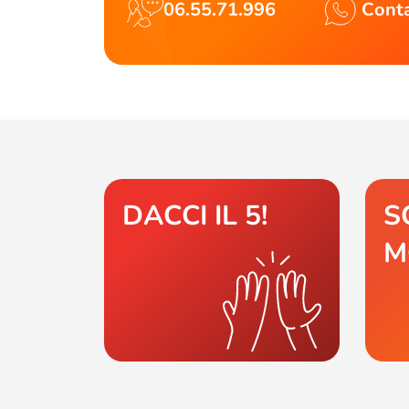
06.55.71.996
Conta
DACCI IL 5!
S
M