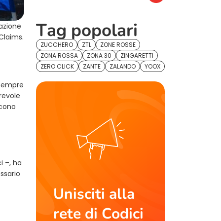
Tag popolari
iazione
Claims.
ZUCCHERO
ZTL
ZONE ROSSE
ZONA ROSSA
ZONA 30
ZINGARETTI
ZERO CLICK
ZANTE
ZALANDO
YOOX
 sempre
revole
scono
i –, ha
ssario
Unisciti alla
rete di Codici