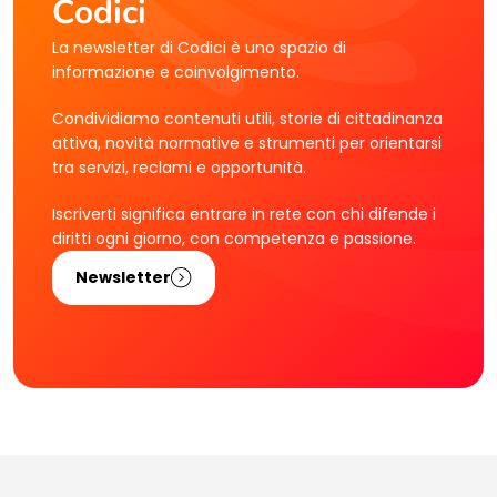
Codici
La newsletter di Codici è uno spazio di
informazione e coinvolgimento.
Condividiamo contenuti utili, storie di cittadinanza
attiva, novità normative e strumenti per orientarsi
tra servizi, reclami e opportunità.
Iscriverti significa entrare in rete con chi difende i
diritti ogni giorno, con competenza e passione.
Newsletter