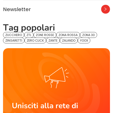
Newsletter
Tag popolari
ZUCCHERO
ZTL
ZONE ROSSE
ZONA ROSSA
ZONA 30
ZINGARETTI
ZERO CLICK
ZANTE
ZALANDO
YOOX
Unisciti alla rete di