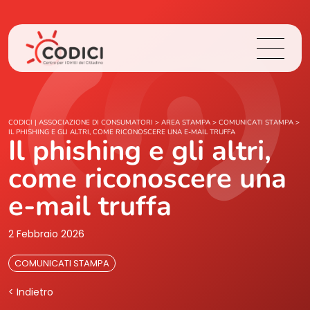
Chi Siamo
CODICI | ASSOCIAZIONE DI CONSUMATORI
>
AREA STAMPA
>
COMUNICATI STAMPA
>
IL PHISHING E GLI ALTRI, COME RICONOSCERE UNA E-MAIL TRUFFA
Il phishing e gli altri,
Cosa Facciamo
come riconoscere una
Area Stampa
e-mail truffa
Contatti
2 Febbraio 2026
COMUNICATI STAMPA
Login
< Indietro