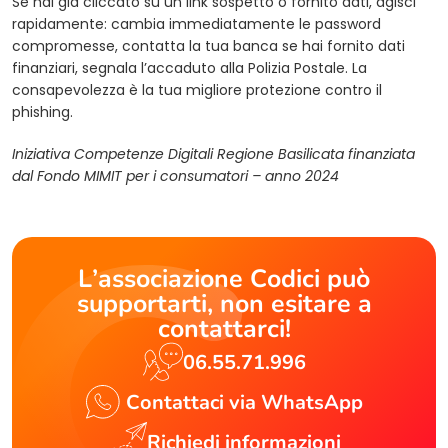
Se hai già cliccato su un link sospetto o fornito dati, agisci
rapidamente: cambia immediatamente le password
compromesse, contatta la tua banca se hai fornito dati
finanziari, segnala l’accaduto alla Polizia Postale. La
consapevolezza è la tua migliore protezione contro il
phishing.
Iniziativa Competenze Digitali Regione Basilicata finanziata
dal Fondo MIMIT per i consumatori – anno 2024
L’associazione Codici può
supportarti, non esitare a
contattarci!
06.55.71.996
Contattaci via WhatsApp
Richiedi informazioni