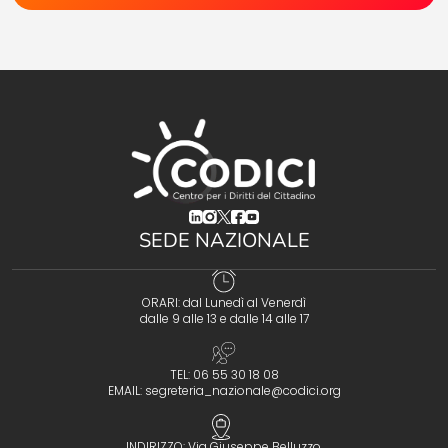
(opens in a new tab)
(opens in a new tab)
(opens in a new tab)
(opens in a new tab)
(opens in a new tab)
SEDE NAZIONALE
ORARI: dal Lunedì al Venerdì
dalle 9 alle 13 e dalle 14 alle 17
TEL: 06 55 30 18 08
EMAIL:
segreteria_nazionale@codici.org
INDIRIZZO: Via Giuseppe Belluzzo,