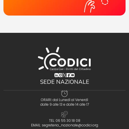
(opens in a new tab)
(opens in a new tab)
(opens in a new tab)
(opens in a new tab)
(opens in a new tab)
SEDE NAZIONALE
ORARI: dal Lunedì al Venerdì
dalle 9 alle 13 e dalle 14 alle 17
TEL: 06 55 30 18 08
EMAIL:
segreteria_nazionale@codici.org