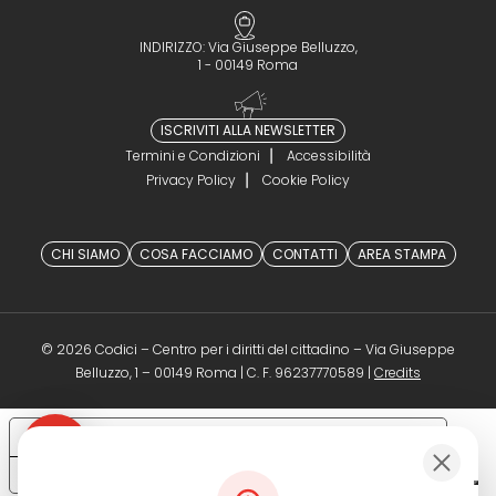
INDIRIZZO: Via Giuseppe Belluzzo,
1 - 00149 Roma
ISCRIVITI ALLA NEWSLETTER
Termini e Condizioni
Accessibilità
Privacy Policy
Cookie Policy
CHI SIAMO
COSA FACCIAMO
CONTATTI
AREA STAMPA
© 2026 Codici – Centro per i diritti del cittadino – Via Giuseppe
(opens in a 
Belluzzo, 1 – 00149 Roma | C. F. 96237770589 |
Credits
Le tue preferenze relative alla privacy
Informativa sulla raccolta