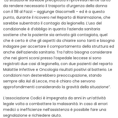
“La situazione sarebbe precipitata improvvisamente tanto
da rendere necessario il trasporto d’urgenza della donna
con il 118 al Fazzi – aggiunge Giacomelli – ed è a questo
punto, durante il ricovero nel Reparto di Rianimazione, che
sarebbe subentrato il contagio da legionella. L’uso del
condizionale è d’obbligo in quanto l’azienda sanitaria
sostiene che la paziente sia arrivata già contagiata, quel
che è certo è che gli aspetti da chiarire sono tanti e bisogna
indagare per accertare il comportamento della struttura ed
anche dell’azienda sanitaria. Tra l’altro bisogna considerare
che nei giorni scorsi presso l’ospedale leccese si sono
registrati due casi di legionella, con due pazienti del reparto
Malattie Infettive e Oncologia risultati positivi al batterio. Le
condizioni non desterebbero preoccupazione, stando
sempre alla Asl di Lecce, ma è chiaro che servono
approfondimenti considerando la gravità della situazione”.
L’associazione Codici è impegnata da anni in un’attività
legale volta a combattere la malasanità. In caso di errori
medici o inefficienze nell’assistenza è possibile fare una
segnalazione e richiedere aiuto.