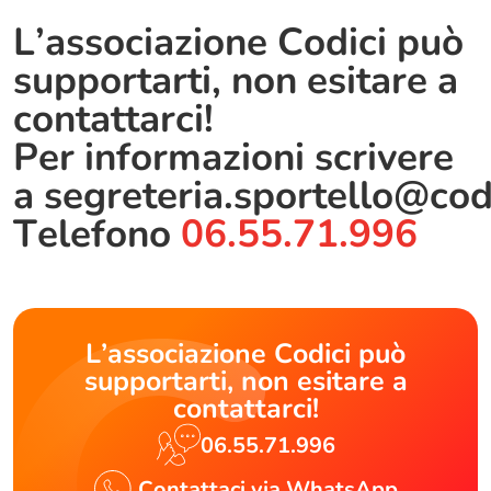
L’associazione Codici può
supportarti, non esitare a
contattarci!
Per informazioni scrivere
a
segreteria.sportello@cod
Telefono
06.55.71.996
L’associazione Codici può
supportarti, non esitare a
contattarci!
06.55.71.996
Contattaci via WhatsApp