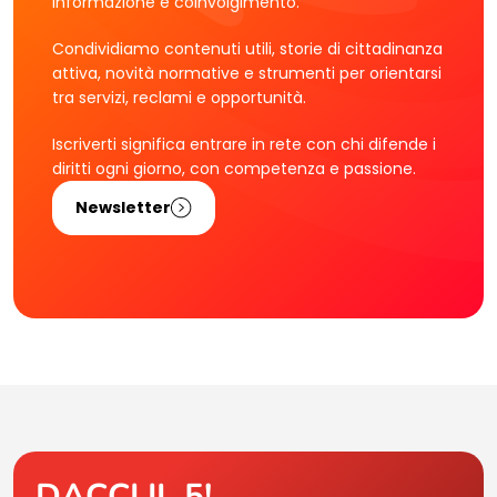
informazione e coinvolgimento.
Condividiamo contenuti utili, storie di cittadinanza
attiva, novità normative e strumenti per orientarsi
tra servizi, reclami e opportunità.
Iscriverti significa entrare in rete con chi difende i
diritti ogni giorno, con competenza e passione.
Newsletter
DACCI IL 5!