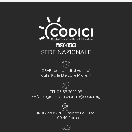
(opens in a new tab)
(opens in a new tab)
(opens in a new tab)
(opens in a new tab)
(opens in a new tab)
SEDE NAZIONALE
ORARI: dal Lunedì al Venerdì
dalle 9 alle 13 e dalle 14 alle 17
TEL: 06 55 30 18 08
EMAIL:
segreteria_nazionale@codici.org
INDIRIZZO: Via Giuseppe Belluzzo,
1 - 00149 Roma