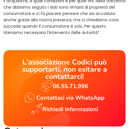
li acquisisce, a quali condizioni e per quali fini. Nella trattativa
che abbiamo seguito i dati sono rimasti di proprietà del
consumatore e ci fa piacere pensare che sia accaduto
anche grazie alla nostra presenza, ma ci chiediamo cosa
succede quando il consumatore è solo. Per questo
riteniamo necessario l’intervento delle autorità”.
L’associazione Codici può
supportarti, non esitare a
contattarci!
06.55.71.996
Contattaci via WhatsApp
Richiedi informazioni