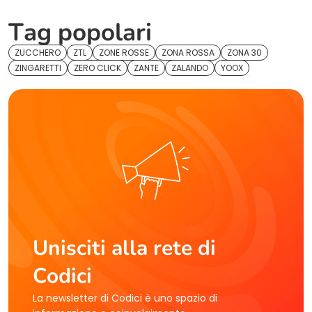
Tag popolari
ZUCCHERO
ZTL
ZONE ROSSE
ZONA ROSSA
ZONA 30
ZINGARETTI
ZERO CLICK
ZANTE
ZALANDO
YOOX
Unisciti alla rete di
Codici
La newsletter di Codici è uno spazio di