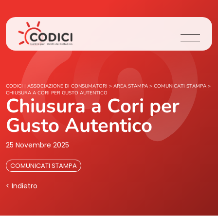
Chi Siamo
CODICI | ASSOCIAZIONE DI CONSUMATORI
>
AREA STAMPA
>
COMUNICATI STAMPA
>
CHIUSURA A CORI PER GUSTO AUTENTICO
Chiusura a Cori per
Cosa Facciamo
Gusto Autentico
Area Stampa
25 Novembre 2025
Contatti
COMUNICATI STAMPA
< Indietro
Login