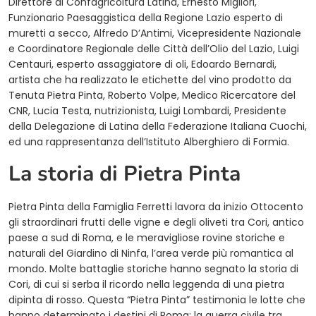
Direttore di Confagricoltura Latina, Ernesto Migliori,
Funzionario Paesaggistica della Regione Lazio esperto di
muretti a secco, Alfredo D’Antimi, Vicepresidente Nazionale
e Coordinatore Regionale delle Città dell’Olio del Lazio, Luigi
Centauri, esperto assaggiatore di oli, Edoardo Bernardi,
artista che ha realizzato le etichette del vino prodotto da
Tenuta Pietra Pinta, Roberto Volpe, Medico Ricercatore del
CNR, Lucia Testa, nutrizionista, Luigi Lombardi, Presidente
della Delegazione di Latina della Federazione Italiana Cuochi,
ed una rappresentanza dell’Istituto Alberghiero di Formia.
La storia di Pietra Pinta
Pietra Pinta della Famiglia Ferretti lavora da inizio Ottocento
gli straordinari frutti delle vigne e degli oliveti tra Cori, antico
paese a sud di Roma, e le meravigliose rovine storiche e
naturali del Giardino di Ninfa, l’area verde più romantica al
mondo. Molte battaglie storiche hanno segnato la storia di
Cori, di cui si serba il ricordo nella leggenda di una pietra
dipinta di rosso. Questa “Pietra Pinta” testimonia le lotte che
hanno determinato i destini di Roma: la guerra civile tra