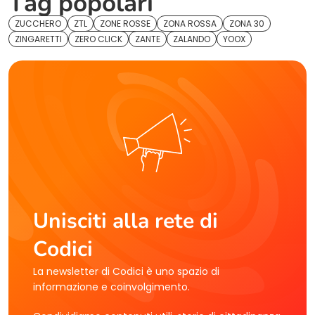
Tag popolari
ZUCCHERO
ZTL
ZONE ROSSE
ZONA ROSSA
ZONA 30
ZINGARETTI
ZERO CLICK
ZANTE
ZALANDO
YOOX
Unisciti alla rete di
Codici
La newsletter di Codici è uno spazio di
informazione e coinvolgimento.