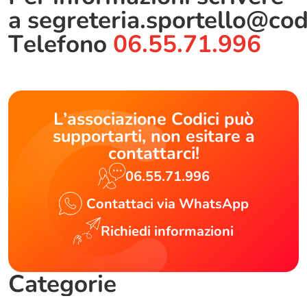
a
segreteria.sportello@cod
Telefono
06.55.71.996
L’associazione Codici può
supportarti, non esitare a
contattarci!
06.55.71.996
Contattaci via WhatsApp
Richiedi informazioni
Categorie