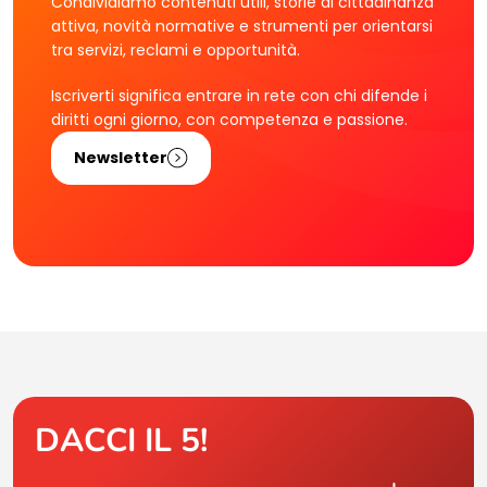
Condividiamo contenuti utili, storie di cittadinanza
attiva, novità normative e strumenti per orientarsi
tra servizi, reclami e opportunità.
Iscriverti significa entrare in rete con chi difende i
diritti ogni giorno, con competenza e passione.
Newsletter
DACCI IL 5!