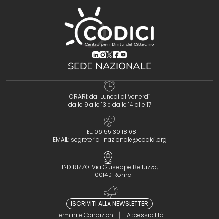
(opens in a new tab)
(opens in a new tab)
(opens in a new tab)
(opens in a new tab)
(opens in a new tab)
SEDE NAZIONALE
ORARI: dal Lunedì al Venerdì
dalle 9 alle 13 e dalle 14 alle 17
TEL: 06 55 30 18 08
EMAIL:
segreteria_nazionale@codici.org
INDIRIZZO: Via Giuseppe Belluzzo,
1 - 00149 Roma
ISCRIVITI ALLA NEWSLETTER
Termini e Condizioni
Accessibilità