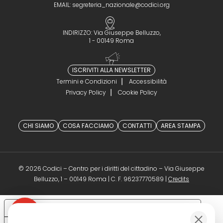
EMAIL:
segreteria_nazionale@codici.org
INDIRIZZO: Via Giuseppe Belluzzo,
1 - 00149 Roma
ISCRIVITI ALLA NEWSLETTER
Termini e Condizioni
Accessibilità
Privacy Policy
Cookie Policy
CHI SIAMO
COSA FACCIAMO
CONTATTI
AREA STAMPA
© 2026 Codici – Centro per i diritti del cittadino – Via Giuseppe
(opens in a 
Belluzzo, 1 – 00149 Roma | C. F. 96237770589 |
Credits
Le tue preferenze relative alla privacy