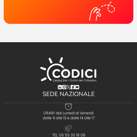
(opens in a new tab)
(opens in a new tab)
(opens in a new tab)
(opens in a new tab)
(opens in a new tab)
SEDE NAZIONALE
ORARI: dal Lunedì al Venerdì
dalle 9 alle 13 e dalle 14 alle 17
TEL: 06 55 30 18 08