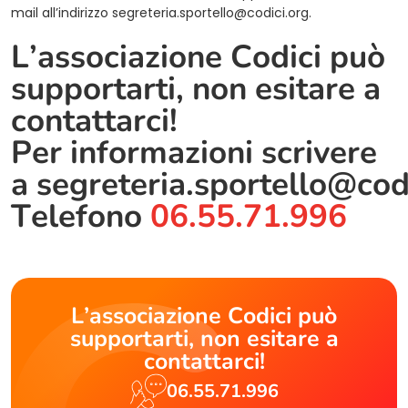
mail all’indirizzo
segreteria.sportello@codici.org
.
L’associazione Codici può
supportarti, non esitare a
contattarci!
Per informazioni scrivere
a
segreteria.sportello@cod
Telefono
06.55.71.996
L’associazione Codici può
supportarti, non esitare a
contattarci!
06.55.71.996