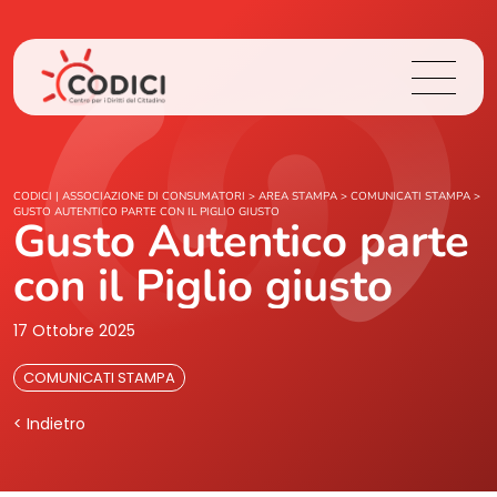
Chi Siamo
CODICI | ASSOCIAZIONE DI CONSUMATORI
>
AREA STAMPA
>
COMUNICATI STAMPA
>
GUSTO AUTENTICO PARTE CON IL PIGLIO GIUSTO
Gusto Autentico parte
Cosa Facciamo
con il Piglio giusto
Area Stampa
17 Ottobre 2025
Contatti
COMUNICATI STAMPA
< Indietro
Login