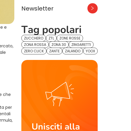
Newsletter
Tag popolari
te e
ZUCCHERO
ZTL
ZONE ROSSE
ZONA ROSSA
ZONA 30
ZINGARETTI
ercato,
ZERO CLICK
ZANTE
ZALANDO
YOOX
ale
he che
ta per
entali
ormula,
Unisciti alla