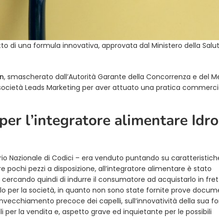
utto di una formula innovativa, approvata dal Ministero della Salu
in
, smascherato dall’Autorità Garante della Concorrenza e del M
a società Leads Marketing per aver attuato una pratica commerci
per l’integratore alimentare Idro
ario Nazionale di Codici – era venduto puntando su caratteristic
 pochi pezzi a disposizione, all’integratore alimentare è stato
 cercando quindi di indurre il consumatore ad acquistarlo in fret
solo per la società, in quanto non sono state fornite prove docum
l’invecchiamento precoce dei capelli, sull’innovatività della sua f
i per la vendita e, aspetto grave ed inquietante per le possibili