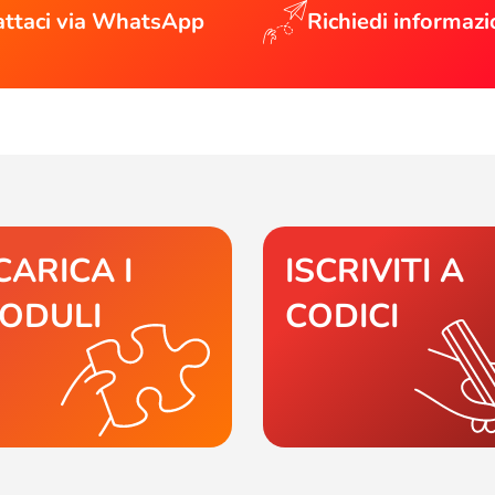
ttaci via WhatsApp
Richiedi informazi
CARICA I
ISCRIVITI A
ODULI
CODICI