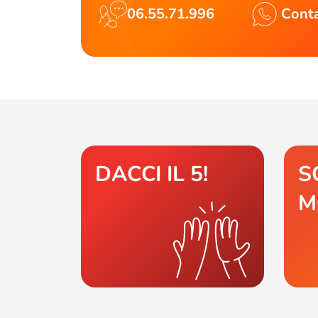
06.55.71.996
Conta
DACCI IL 5!
S
M