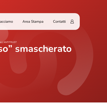
Facciamo
Area Stampa
Contatti
LL’ANTITRUST
loso” smascherato