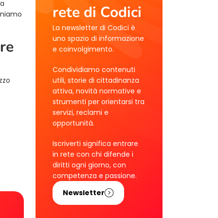
la
rete di Codici
teniamo
La newsletter di Codici è
uno spazio di informazione
ore
e coinvolgimento.
Condividiamo contenuti
izzo
utili, storie di cittadinanza
attiva, novità normative e
strumenti per orientarsi tra
servizi, reclami e
opportunità.
Iscriverti significa entrare
in rete con chi difende i
diritti ogni giorno, con
competenza e passione.
Newsletter
!