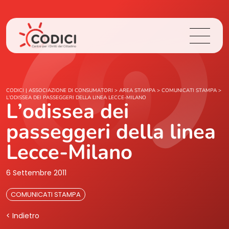
Chi Siamo
CODICI | ASSOCIAZIONE DI CONSUMATORI
>
AREA STAMPA
>
COMUNICATI STAMPA
>
L’ODISSEA DEI PASSEGGERI DELLA LINEA LECCE-MILANO
L’odissea dei
Cosa Facciamo
passeggeri della linea
Area Stampa
Lecce-Milano
Contatti
6 Settembre 2011
COMUNICATI STAMPA
Login
< Indietro