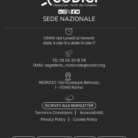
(opens in a new tab)
(opens in a new tab)
(opens in a new tab)
(opens in a new tab)
(opens in a new tab)
SEDE NAZIONALE
ORARI: dal Lunedì al Venerdì
dalle 9 alle 13 e dalle 14 alle 17
TEL: 06 55 30 18 08
EMAIL:
segreteria_nazionale@codici.org
INDIRIZZO: Via Giuseppe Belluzzo,
1 - 00149 Roma
ISCRIVITI ALLA NEWSLETTER
Termini e Condizioni
Accessibilità
Privacy Policy
Cookie Policy