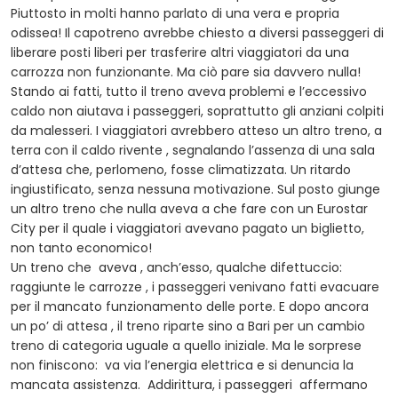
Piuttosto in molti hanno parlato di una vera e propria
odissea! Il capotreno avrebbe chiesto a diversi passeggeri di
liberare posti liberi per trasferire altri viaggiatori da una
carrozza non funzionante. Ma ciò pare sia davvero nulla!
Stando ai fatti, tutto il treno aveva problemi e l’eccessivo
caldo non aiutava i passeggeri, soprattutto gli anziani colpiti
da malesseri. I viaggiatori avrebbero atteso un altro treno, a
terra con il caldo rivente , segnalando l’assenza di una sala
d’attesa che, perlomeno, fosse climatizzata. Un ritardo
ingiustificato, senza nessuna motivazione. Sul posto giunge
un altro treno che nulla aveva a che fare con un Eurostar
City per il quale i viaggiatori avevano pagato un biglietto,
non tanto economico!
Un treno che aveva , anch’esso, qualche difettuccio:
raggiunte le carrozze , i passeggeri venivano fatti evacuare
per il mancato funzionamento delle porte. E dopo ancora
un po’ di attesa , il treno riparte sino a Bari per un cambio
treno di categoria uguale a quello iniziale. Ma le sorprese
non finiscono: va via l’energia elettrica e si denuncia la
mancata assistenza. Addirittura, i passeggeri affermano