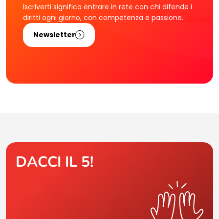
Iscriverti significa entrare in rete con chi difende i
diritti ogni giorno, con competenza e passione.
Newsletter
DACCI IL 5!