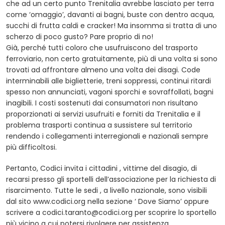
che ad un certo punto Trenitalia avrebbe lasciato per terra
come ‘omaggio’, davanti ai bagni, buste con dentro acqua,
succhi di frutta caldi e cracker! Ma insomma si tratta di uno
scherzo di poco gusto? Pare proprio di no!
Già, perché tutti coloro che usufruiscono del trasporto
ferroviario, non certo gratuitamente, più di una volta si sono
trovati ad affrontare almeno una volta dei disagi. Code
interminabili alle biglietterie, treni soppressi, continui ritardi
spesso non annunciati, vagoni sporchi e sovraffollati, bagni
inagibili. I costi sostenuti dai consumatori non risultano
proporzionati ai servizi usufruiti e forniti da Trenitalia e il
problema trasporti continua a sussistere sul territorio
rendendo i collegamenti interregionali e nazionali sempre
più difficoltosi.
Pertanto, Codici invita i cittadini , vittime del disagio, di
recarsi presso gli sportelli dell’associazione per la richiesta di
risarcimento. Tutte le sedi , a livello nazionale, sono visibili
dal sito www.codici.org nella sezione ‘ Dove Siamo’ oppure
scrivere a
codici.taranto@codici.org
per scoprire lo sportello
più vicino a cui potersi rivolgere per assistenza.