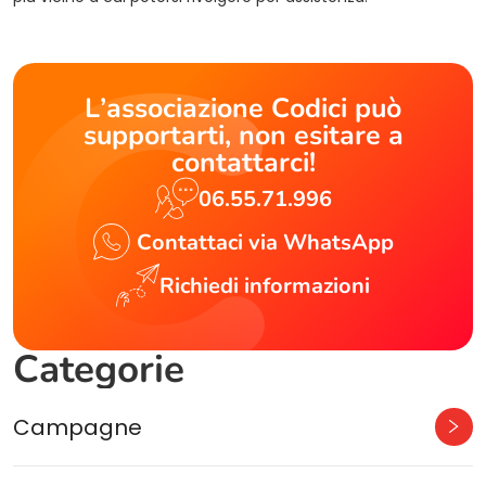
L’associazione Codici può
supportarti, non esitare a
contattarci!
06.55.71.996
Contattaci via WhatsApp
Richiedi informazioni
Categorie
Campagne