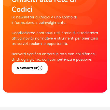
Codici
La newsletter di Codici è uno spazio di
informazione e coinvolgimento.
Condividiamo contenuti utili, storie di cittadinanza
attiva, novità normative e strumenti per orientarsi
tra servizi, reclami e opportunità.
Iscriverti significa entrare in rete con chi difende i
diritti ogni giorno, con competenza e passione.
Newsletter