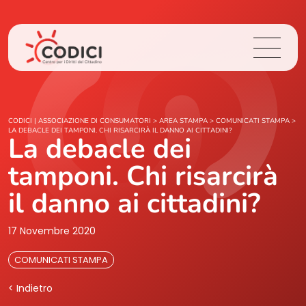
Chi Siamo
CODICI | ASSOCIAZIONE DI CONSUMATORI
>
AREA STAMPA
>
COMUNICATI STAMPA
>
LA DEBACLE DEI TAMPONI. CHI RISARCIRÀ IL DANNO AI CITTADINI?
La debacle dei
Cosa Facciamo
tamponi. Chi risarcirà
Area Stampa
il danno ai cittadini?
Contatti
17 Novembre 2020
COMUNICATI STAMPA
Login
< Indietro