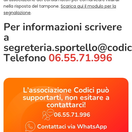
nella risposta del tampone.
Scarica qui il modulo per la
segnalazione
.
Per informazioni scrivere
a
segreteria.sportello@codic
Telefono
06.55.71.996
L’associazione Codici può
supportarti, non esitare a
contattarci!
06.55.71.996
Contattaci via WhatsApp