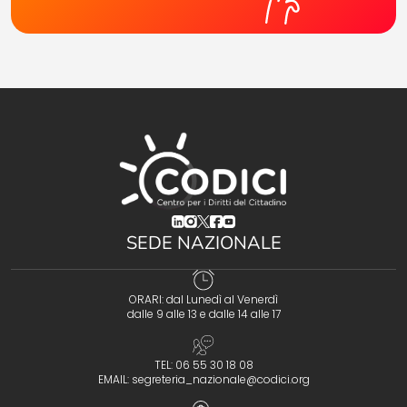
(opens in a new tab)
(opens in a new tab)
(opens in a new tab)
(opens in a new tab)
(opens in a new tab)
SEDE NAZIONALE
ORARI: dal Lunedì al Venerdì
dalle 9 alle 13 e dalle 14 alle 17
TEL: 06 55 30 18 08
EMAIL:
segreteria_nazionale@codici.org