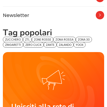
Newsletter
Tag popolari
ZUCCHERO
ZTL
ZONE ROSSE
ZONA ROSSA
ZONA 30
ZINGARETTI
ZERO CLICK
ZANTE
ZALANDO
YOOX
Unisciti alla rete di